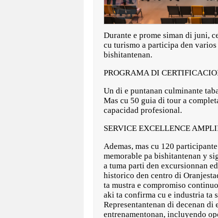
Durante e prome siman di juni, ce
cu turismo a participa den vario
bishitantenan.
PROGRAMA DI CERTIFICACION
Un di e puntanan culminante taba
Mas cu 50 guia di tour a completa
capacidad profesional.
SERVICE EXCELLENCE AMPLI
Ademas, mas cu 120 participante 
memorable pa bishitantenan y sig
a tuma parti den excursionnan ed
historico den centro di Oranjestad
ta mustra e compromiso continuo d
aki ta confirma cu e industria ta
Representantenan di decenan di 
entrenamentonan, incluyendo oper