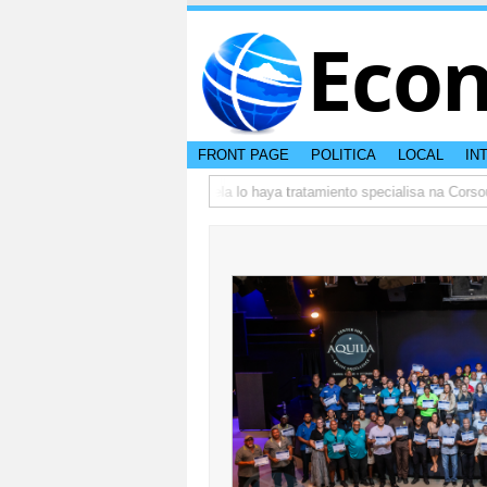
Eco
FRONT PAGE
POLITICA
LOCAL
IN
5
DVG: Adictonan bou curatela lo haya tratamiento specialisa na Corsou