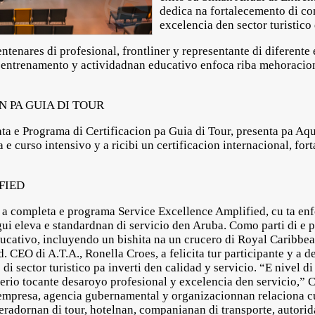
dedica na fortalecemento di co
excelencia den sector turistico
ntenares di profesional, frontliner y representante di diferente
s entrenamento y actividadnan educativo enfoca riba mehoracion
 PA GUIA DI TOUR
ta e Programa di Certificacion pa Guia di Tour, presenta pa Aqu
 e curso intensivo y a ricibi un certificacion internacional, fo
FIED
a completa e programa Service Excellence Amplified, cu ta enf
ui eleva e standardnan di servicio den Aruba. Como parti di e 
ucativo, incluyendo un bishita na un crucero di Royal Caribbean
. CEO di A.T.A., Ronella Croes, a felicita tur participante y a d
i sector turistico pa inverti den calidad y servicio. “E nivel di
 serio tocante desaroyo profesional y excelencia den servicio,” 
empresa, agencia gubernamental y organizacionnan relaciona cu
adornan di tour, hotelnan, companianan di transporte, autorida