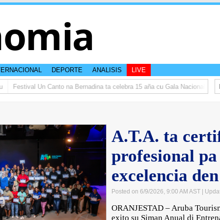
nomia
TERNACIONAL
DEPORTE
ANALISIS
LIVE
Festival Un Canto na Bernadina ta celebra 15 aña cu Gala Nacional
𝗜𝗡 
A.T.A. ta cert
profesional pa
excelencia den
Posted on 6/9/2026, 9:00 AM AST
| Upda
ORANJESTAD – Aruba Tourism A
exito su Siman Anual di Entren