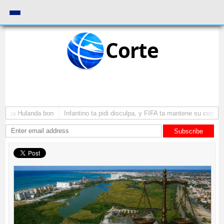
Corte
 yega Hulanda bon
Infantino ta pidi disculpa, y FIFA ta mantene su como pr
Subscribe