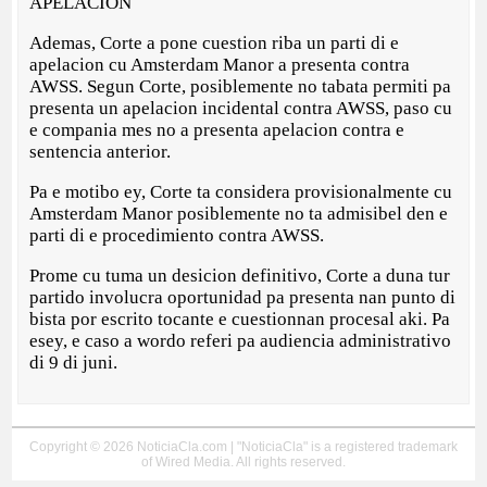
APELACION
Ademas, Corte a pone cuestion riba un parti di e
apelacion cu Amsterdam Manor a presenta contra
AWSS. Segun Corte, posiblemente no tabata permiti pa
presenta un apelacion incidental contra AWSS, paso cu
e compania mes no a presenta apelacion contra e
sentencia anterior.
Pa e motibo ey, Corte ta considera provisionalmente cu
Amsterdam Manor posiblemente no ta admisibel den e
parti di e procedimiento contra AWSS.
Prome cu tuma un desicion definitivo, Corte a duna tur
partido involucra oportunidad pa presenta nan punto di
bista por escrito tocante e cuestionnan procesal aki. Pa
esey, e caso a wordo referi pa audiencia administrativo
di 9 di juni.
Copyright © 2026 NoticiaCla.com | "NoticiaCla" is a registered trademark
of Wired Media. All rights reserved.