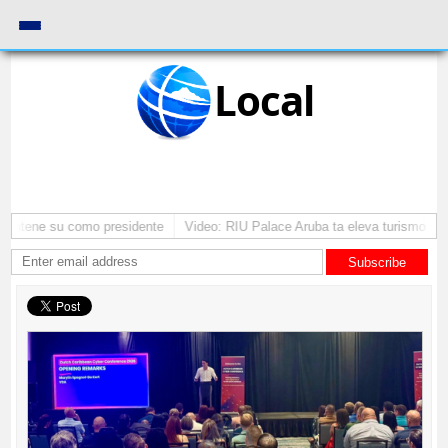
Local
 mantene su como presidente
Video: RIU Palace Aruba ta eleva turismo pre
Subscribe