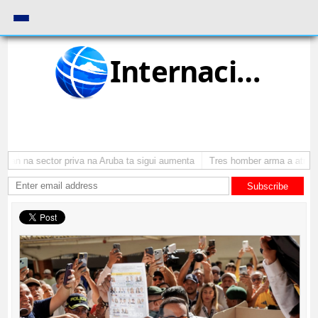
Internacional
an na sector priva na Aruba ta sigui aumenta
Tres homber arma a atraca p
Subscribe