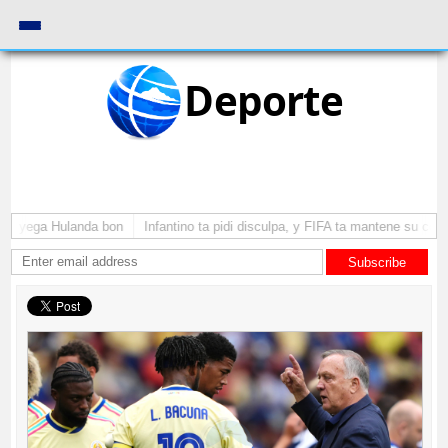
Deporte
 a yega Hulanda bon
Infantino ta pidi disculpa, y FIFA ta mantene su como
Subscribe