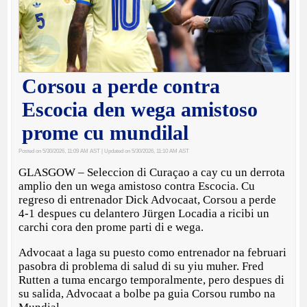
Corsou a perde contra
Escocia den wega amistoso
prome cu mundilal
Posted on 5/30/2026, 11:09 AM AST
| Updated on 5/30/2026, 11:10 AM AST
GLASGOW – Seleccion di Curaçao a cay cu un derrota
amplio den un wega amistoso contra Escocia. Cu
regreso di entrenador Dick Advocaat, Corsou a perde
4-1 despues cu delantero Jürgen Locadia a ricibi un
carchi cora den prome parti di e wega.
Advocaat a laga su puesto como entrenador na februari
pasobra di problema di salud di su yiu muher. Fred
Rutten a tuma encargo temporalmente, pero despues di
su salida, Advocaat a bolbe pa guia Corsou rumbo na