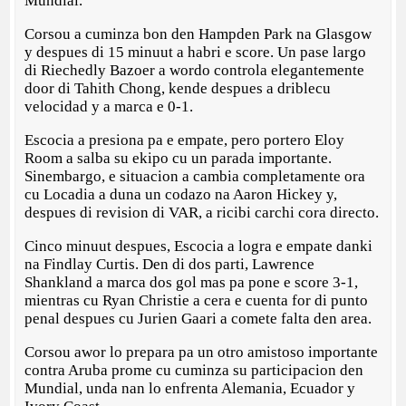
Mundial.
Corsou a cuminza bon den Hampden Park na Glasgow
y despues di 15 minuut a habri e score. Un pase largo
di Riechedly Bazoer a wordo controla elegantemente
door di Tahith Chong, kende despues a driblecu
velocidad y a marca e 0-1.
Escocia a presiona pa e empate, pero portero Eloy
Room a salba su ekipo cu un parada importante.
Sinembargo, e situacion a cambia completamente ora
cu Locadia a duna un codazo na Aaron Hickey y,
despues di revision di VAR, a ricibi carchi cora directo.
Cinco minuut despues, Escocia a logra e empate danki
na Findlay Curtis. Den di dos parti, Lawrence
Shankland a marca dos gol mas pa pone e score 3-1,
mientras cu Ryan Christie a cera e cuenta for di punto
penal despues cu Jurien Gaari a comete falta den area.
Corsou awor lo prepara pa un otro amistoso importante
contra Aruba prome cu cuminza su participacion den
Mundial, unda nan lo enfrenta Alemania, Ecuador y