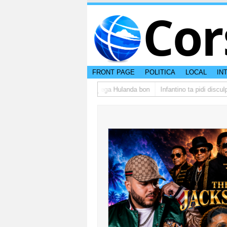
Cor
FRONT PAGE
POLITICA
LOCAL
IN
po di studiantenan di Aruba a yega Hulanda bon
Infantino ta pidi disculpa