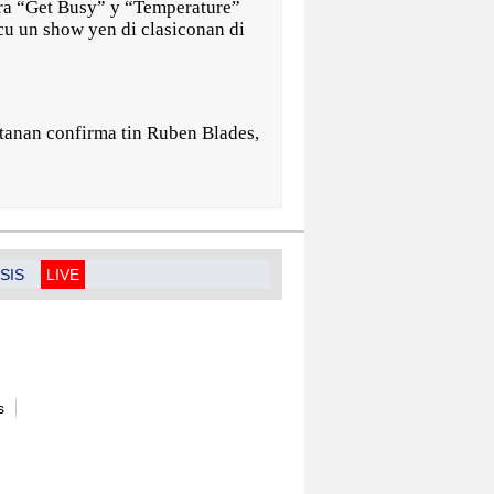
nera “Get Busy” y “Temperature”
 cu un show yen di clasiconan di
istanan confirma tin Ruben Blades,
SIS
LIVE
s