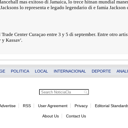
i dancehall mas exitoso di Jamaica, lo trece hitnan mundial ma
e Jacksons lo representa e legado legendario di e famia Jackson
 Trade Center Curaçao entre 3 y 5 di september. Entre otro art
 y Kassav'.
GE
POLITICA
LOCAL
INTERNACIONAL
DEPORTE
ANALI
Advertise
RSS
User Agreement
Privacy
Editorial Standard
About Us
Contact Us