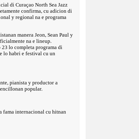
ial di Curaçao North Sea Jazz
etamente confirma, cu adicion di
ional y regional na e programa
tistanan manera Jeon, Sean Paul y
icialmente na e lineup.
o 23 lo completa programa di
 lo habri e festival cu un
te, pianista y productor a
sencillonan popular.
a fama internacional cu hitnan