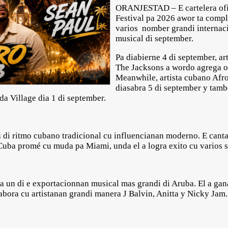
ORANJESTAD – E cartelera ofic
Festival pa 2026 awor ta compl
varios nomber grandi internac
musical di september.
Pa diabierne 4 di september, ar
The Jacksons a wordo agrega of
Meanwhile, artista cubano Afr
diasabra 5 di september y tambe
da Village dia 1 di september.
 di ritmo cubano tradicional cu influencianan moderno. E cantan
 Cuba promé cu muda pa Miami, unda el a logra exito cu varios 
 un di e exportacionnan musical mas grandi di Aruba. El a gan
ora cu artistanan grandi manera J Balvin, Anitta y Nicky Jam.