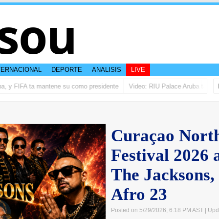
sou
TERNACIONAL
DEPORTE
ANALISIS
LIVE
, y FIFA ta mantene su como presidente
Video: RIU Palace Aruba ta eleva 
Curaçao North
Festival 2026 
The Jacksons,
Afro 23
Posted on 5/29/2026, 6:18 PM AST
| Upd