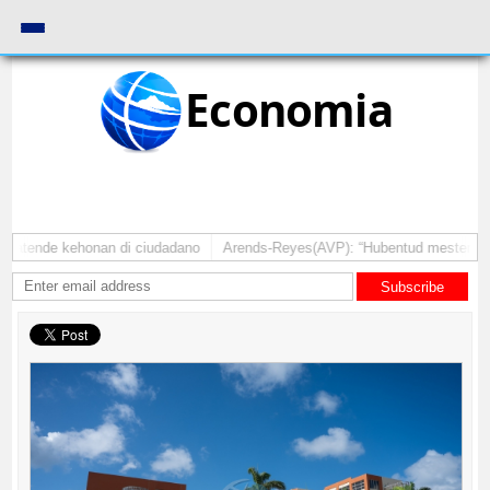
Economia
 atende kehonan di ciudadano
Arends-Reyes(AVP): “Hubentud mester sinti 
Subscribe