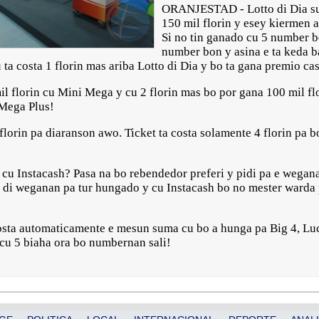
ORANJESTAD - Lotto di Dia su 
150 mil florin y esey kiermen a
Si no tin ganado cu 5 number bo
number bon y asina e ta keda ba
 ta costa 1 florin mas ariba Lotto di Dia y bo ta gana premio ca
l florin cu Mini Mega y cu 2 florin mas bo por gana 100 mil flo
 Mega Plus!
 florin pa diaranson awo. Ticket ta costa solamente 4 florin pa 
 cu Instacash? Pasa na bo rebendedor preferi y pidi pa e weganan
ion di weganan pa tur hungado y cu Instacash bo no mester ward
osta automaticamente e mesun suma cu bo a hunga pa Big 4, Luc
 cu 5 biaha ora bo numbernan sali!