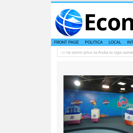
Eco
FRONT PAGE
POLITICA
LOCAL
IN
o actual di Aruba?
Prestamonan na sector priva na Aruba ta sigui aumenta