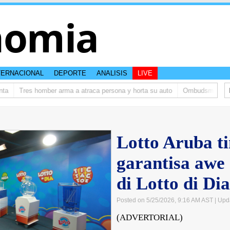
nomia
TERNACIONAL
DEPORTE
ANALISIS
LIVE
Tres homber arma a atraca persona y horta su auto
Ombudsman ta bish
Lotto Aruba t
garantisa awe
di Lotto di Dia
Posted on 5/25/2026, 9:16 AM AST
| Upd
(ADVERTORIAL)