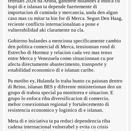
februari 2026 na Aruba, gabinete hulandes a indica cu
hopi di e islanan ta depende fuertemente di
importacion di cuminda y mercancia, unda den algun
caso mas cu mitar ta bin for di Merca. Segun Den Haag,
reciente conflicto internacionalnan a pone e
vulnerabilidad aki claramente na cla.
Gobierno hulandes a menciona specificamente cambio
den politica comercial di Merca, tensionnan rond di
Estrecho di Hormuz y relacion cada vez mas tenso
entre Merca y Venezuela como situacionnan cu por
afecta directamente abastecimento, transporte y
estabilidad economico di e islanan caribe.
Pa motibo ey, Hulanda lo traha hunto cu paisnan dentro
di Reino, islanan BES y diferente ministerionan den un
grupo di trabou special pa monitorea e situacion. E
grupo lo enfoca riba diversificacion di comercio,
mehor conexionnan regional y fortalecemento di
resistencia economico y logistico di e islanan.
Meta di e iniciativa ta pa reduci dependencia riba
cadena internacional vulnerabel y evita cu crisis