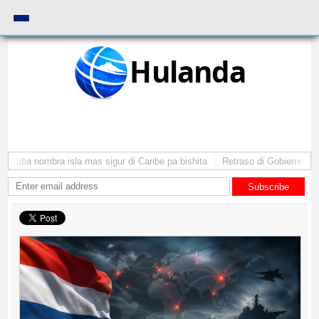
Hulanda
Aruba nombra isla mas sigur di Caribe pa bishita
Retraso di Gobierno ta po
Subscribe