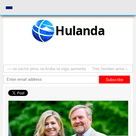
Hulanda
nan na sector priva na Aruba ta sigui aumenta
Tres homber arma a atraca
Subscribe