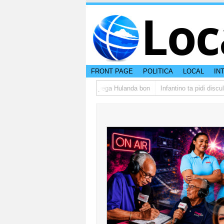
Loc
FRONT PAGE
POLITICA
LOCAL
IN
rupo di studiantenan di Aruba a yega Hulanda bon
Infantino ta pidi discu