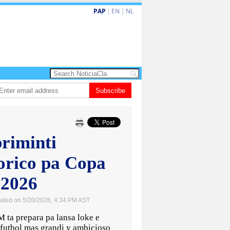
PAP
|
EN
|
NL
a turismo premium cu renobacion di US$106 miyon
Subscribe
Aruba ta perde 5-4 con
riminti
torico pa Copa
 2026
ated on 5/20/2026, 4:34 PM AST
a prepara pa lansa loke e
 futbol mas grandi y ambicioso