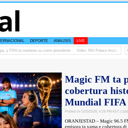
al
TERNACIONAL
DEPORTE
ANALISIS
LIVE
lpa, y FIFA ta mantene su como presidente
Video: RIU Palace Aruba ta elev
Magic FM ta p
cobertura his
Mundial FIFA
Posted on 5/20/2026, 4:26 PM AST
| Upd
ORANJESTAD – Magic 96.5 FM t
emisora ta yama e cobertura di