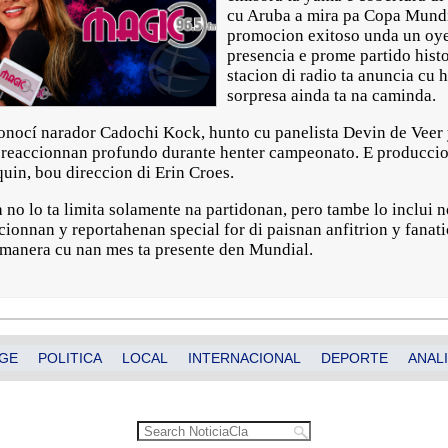
cu Aruba a mira pa Copa Mundi
promocion exitoso unda un oye
presencia e prome partido hist
stacion di radio ta anuncia cu
sorpresa ainda ta na caminda.
econocí narador Cadochi Kock, hunto cu panelista Devin de Veer 
 y reaccionnan profundo durante henter campeonato. E produccio
uin, bou direccion di Erin Croes.
 no lo ta limita solamente na partidonan, pero tambe lo inclui 
ccionnan y reportahenan special for di paisnan anfitrion y fana
i manera cu nan mes ta presente den Mundial.
GE
POLITICA
LOCAL
INTERNACIONAL
DEPORTE
ANALI