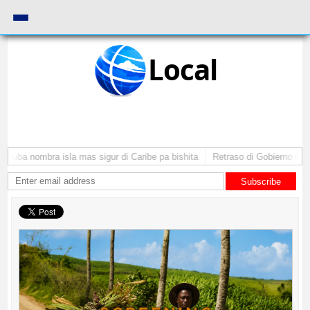
Local
Aruba nombra isla mas sigur di Caribe pa bishita
Retraso di Gobierno ta po
Subscribe