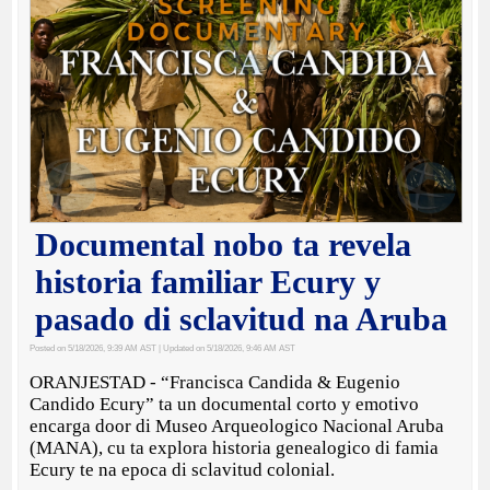
Documental nobo ta revela
historia familiar Ecury y
pasado di sclavitud na Aruba
Posted on 5/18/2026, 9:39 AM AST
| Updated on 5/18/2026, 9:46 AM AST
ORANJESTAD - “Francisca Candida & Eugenio
Candido Ecury” ta un documental corto y emotivo
encarga door di Museo Arqueologico Nacional Aruba
(MANA), cu ta explora historia genealogico di famia
Ecury te na epoca di sclavitud colonial.