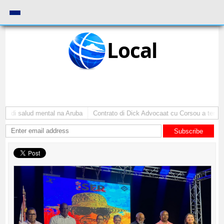
Local
o di salud mental na Aruba
Contrato di Dick Advocaat cu Corsou a termina
Subscribe