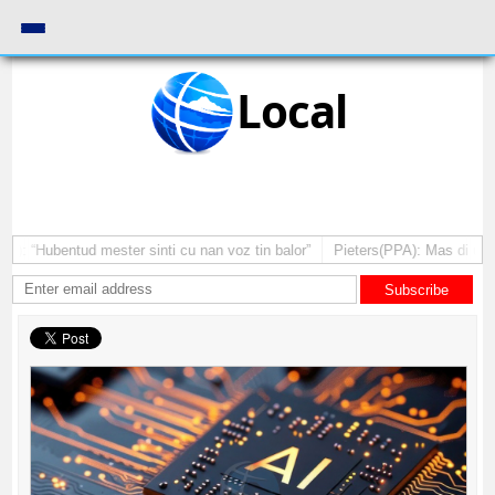
Local
: “Hubentud mester sinti cu nan voz tin balor”
Pieters(PPA): Mas di un a
Subscribe