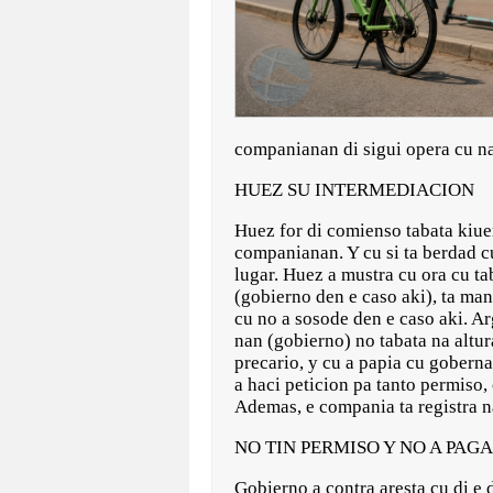
companianan di sigui opera cu n
HUEZ SU INTERMEDIACION
Huez for di comienso tabata kiuer
companianan. Y cu si ta berdad cu
lugar. Huez a mustra cu ora cu ta
(gobierno den e caso aki), ta ma
cu no a sosode den e caso aki. A
nan (gobierno) no tabata na altu
precario, y cu a papia cu goberna
a haci peticion pa tanto permiso
Ademas, e compania ta registra n
NO TIN PERMISO Y NO A PAGA
Gobierno a contra aresta cu di e 