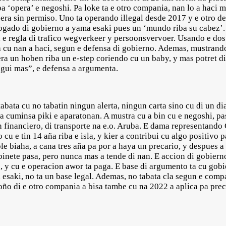
pa ‘opera’ e negoshi. Pa loke ta e otro compania, nan lo a haci m
era sin permiso. Uno ta operando illegal desde 2017 y e otro d
abogado di gobierno a yama esaki pues un ‘mundo riba su cabez
 e regla di trafico wegverkeer y persoonsvervoer. Usando e dos 
a cu nan a haci, segun e defensa di gobierno. Ademas, mustrando
ra un hoben riba un e-step coriendo cu un baby, y mas potret di
gui mas”, e defensa a argumenta.
bata cu no tabatin ningun alerta, ningun carta sino cu di un dia
 a cuminsa piki e aparatonan. A mustra cu a bin cu e negoshi, p
 financiero, di transporte na e.o. Aruba. E dama representand
cu e tin 14 aña riba e isla, y kier a contribui cu algo positivo p
le biaha, a cana tres aña pa por a haya un precario, y despues a 
abinete pasa, pero nunca mas a tende di nan. E accion di gobier
, y cu e operacion awor ta paga. E base di argumento ta cu gobi
i esaki, no ta un base legal. Ademas, no tabata cla segun e comp
oño di e otro compania a bisa tambe cu na 2022 a aplica pa prec