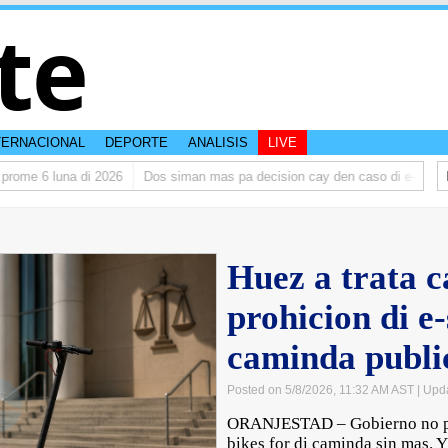
te
TERNACIONAL
DEPORTE
ANALISIS
LIVE
e 6 luna di 2026
Dos siman mas pa decision cay den caso di e-steps
D
Huez a trata c
prohicion di e-
caminda public
Posted on 5/8/2026, 11:32 AM AST
| Upd
ORANJESTAD – Gobierno no por 
bikes for di caminda sin mas. 