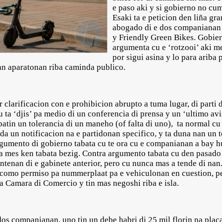
e paso aki y si gobierno no cum
Esaki ta e peticion den liña gr
abogado di e dos companianan 
y Friendly Green Bikes. Gobie
argumenta cu e ‘rotzooi’ aki me
por sigui asina y lo para ariba 
an aparatonan riba caminda publico.
 clarificacion con e prohibicion abrupto a tuma lugar, di parti 
 ta ‘djis’ pa medio di un conferencia di prensa y un ‘ultimo av
batin un tolerancia di un maneho (of falta di uno), ta normal cu 
nda un notificacion na e partidonan specifico, y ta duna nan un
rgumento di gobierno tabata cu te ora cu e companianan a bay 
ra mes ken tabata bezig. Contra argumento tabata cu den pasad
ntenan di e gabinete anterior, pero cu nunca mas a tende di nan
, como permiso pa nummerplaat pa e vehiculonan en cuestion, p
a Camara di Comercio y tin mas negoshi riba e isla.
dos companianan, uno tin un debe habri di 25 mil florin na plac