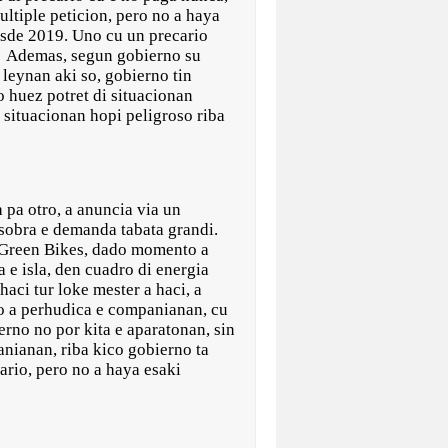
ultiple peticion, pero no a haya
esde 2019. Uno cu un precario
’. Ademas, segun gobierno su
leynan aki so, gobierno tin
 huez potret di situacionan
 situacionan hopi peligroso riba
 pa otro, a anuncia via un
asobra e demanda tabata grandi.
o Green Bikes, dado momento a
a e isla, den cuadro di energia
haci tur loke mester a haci, a
no a perhudica e companianan, cu
erno no por kita e aparatonan, sin
anianan, riba kico gobierno ta
ario, pero no a haya esaki