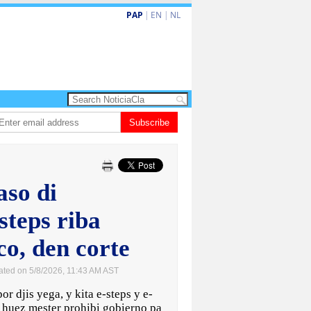
PAP
|
EN
|
NL
owers: Prevencion ta clave den lucha contra criminalidad
Subscribe
Gobierno ta fort
aso di
steps riba
o, den corte
ated on 5/8/2026, 11:43 AM AST
djis yega, y kita e-steps y e-
Y huez mester prohibi gobierno pa