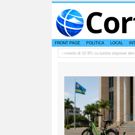
Cor
FRONT PAGE
POLITICA
LOCAL
IN
e
TTW:Aruba ta registra crecemento di 10.9% cu turista stayover den prom