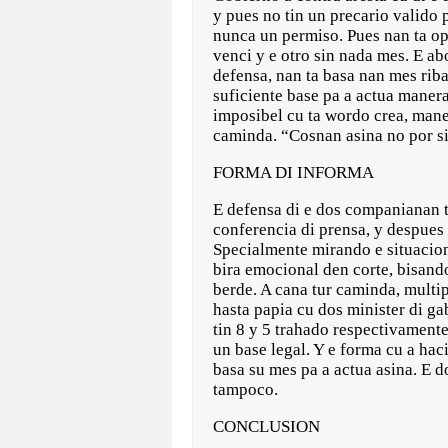
y pues no tin un precario valido 
nunca un permiso. Pues nan ta op
venci y e otro sin nada mes. E 
defensa, nan ta basa nan mes riba
suficiente base pa a actua maner
imposibel cu ta wordo crea, mane
caminda. “Cosnan asina no por si
FORMA DI INFORMA
E defensa di e dos companianan ta
conferencia di prensa, y despues
Specialmente mirando e situacion
bira emocional den corte, bisando 
berde. A cana tur caminda, multip
hasta papia cu dos minister di g
tin 8 y 5 trahado respectivamente
un base legal. Y e forma cu a hac
basa su mes pa a actua asina. E d
tampoco.
CONCLUSION