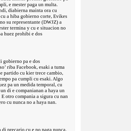
pli, e mester paga un multa.
andi, diabierna mainta ora cu
cu a hiba gobierno corte, Evikes
rno su representante (DWJZ) a
ster termina y cu e situacion no
pa huez prohibi e dos
di gobierno pa e dos
iso’ riba Facebook, esaki a tuma
e partido cu kier trece cambio,
 tempo pa cumpli cu esaki. Algo
huez pa un medida temporal, cu
o un di e companianan a haya un
. E otro compania a sigura cu nan
ero cu nunca no a haya nan.
a di precario cu e no paga nunca,