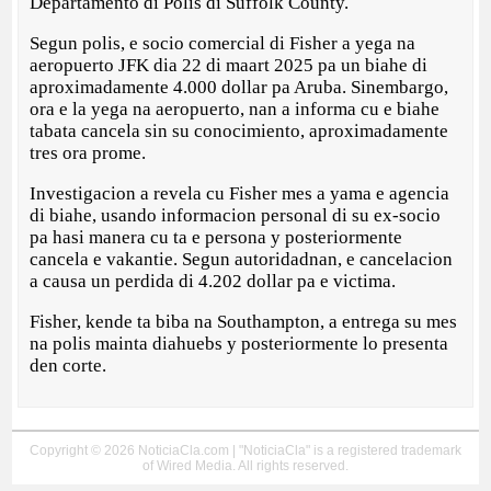
Departamento di Polis di Suffolk County.
Segun polis, e socio comercial di Fisher a yega na
aeropuerto JFK dia 22 di maart 2025 pa un biahe di
aproximadamente 4.000 dollar pa Aruba. Sinembargo,
ora e la yega na aeropuerto, nan a informa cu e biahe
tabata cancela sin su conocimiento, aproximadamente
tres ora prome.
Investigacion a revela cu Fisher mes a yama e agencia
di biahe, usando informacion personal di su ex-socio
pa hasi manera cu ta e persona y posteriormente
cancela e vakantie. Segun autoridadnan, e cancelacion
a causa un perdida di 4.202 dollar pa e victima.
Fisher, kende ta biba na Southampton, a entrega su mes
na polis mainta diahuebs y posteriormente lo presenta
den corte.
Copyright © 2026 NoticiaCla.com | "NoticiaCla" is a registered trademark
of Wired Media. All rights reserved.