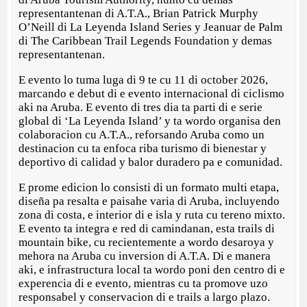
representantenan di A.T.A., Brian Patrick Murphy
O’Neill di La Leyenda Island Series y Jeanuar de Palm
di The Caribbean Trail Legends Foundation y demas
representantenan.
E evento lo tuma luga di 9 te cu 11 di october 2026,
marcando e debut di e evento internacional di ciclismo
aki na Aruba. E evento di tres dia ta parti di e serie
global di ‘La Leyenda Island’ y ta wordo organisa den
colaboracion cu A.T.A., reforsando Aruba como un
destinacion cu ta enfoca riba turismo di bienestar y
deportivo di calidad y balor duradero pa e comunidad.
E prome edicion lo consisti di un formato multi etapa,
diseña pa resalta e paisahe varia di Aruba, incluyendo
zona di costa, e interior di e isla y ruta cu tereno mixto.
E evento ta integra e red di camindanan, esta trails di
mountain bike, cu recientemente a wordo desaroya y
mehora na Aruba cu inversion di A.T.A. Di e manera
aki, e infrastructura local ta wordo poni den centro di e
experencia di e evento, mientras cu ta promove uzo
responsabel y conservacion di e trails a largo plazo.