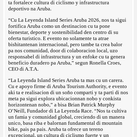
ta fortalece cultura di ciclismo y infrastructura
deportivo na Aruba.
“Cu La Leyenda Island Series Aruba 2026, nos ta sigui
fortifica Aruba como un destinacion cu ta pone
bienestar, deporte y sostenibilidad den centro di su
oferta turistico. E evento no solamente ta atrae
bishitantenan internacional, pero tambe ta crea balor
pa nos comunidad, door di colaboracion local, uzo
responsabel di infrastructura y un enfoke cu ta genera
beneficio duradero pa Aruba,” segun Ronella Croes,
CEO di A.T.A.
“La Leyenda Island Series Aruba ta mas cu un carera.
Cu e apoyo firme di Aruba Tourism Authority, e evento
aki ta e realisacion di un soño comparti y ta parti di nos
meta pa sigui explora ubicacionnan nobo y conkista
horizontenan nobo,” a bisa Brian Patrick Murphy
O’Neill, Fundador di La Leyenda Race. “Nos ta cultiva
un famia y comunidad global, creciendo di un manera
unico, basa riba e balornan fundamental di mountain
bike, pais pa pais. Aruba ta ofrece un tereno
excepcional, un cultura di ciclismo fuerte y un