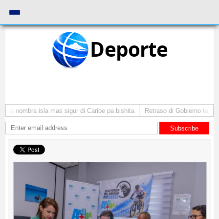
Deporte
ba nombra isla mas sigur di Caribe pa bishita
Retraso di Gobierno ta pone 
Subscribe