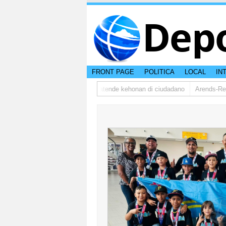
Dep
FRONT PAGE
POLITICA
LOCAL
IN
dsman ta bishita barionan pa atende kehonan di ciudadano
Arends-Reyes(