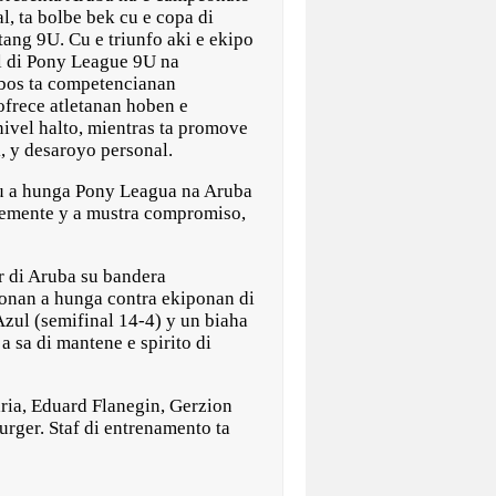
, ta bolbe bek cu e copa di
ang 9U. Cu e triunfo aki e ekipo
l di Pony League 9U na
mbos ta competencianan
ofrece atletanan hoben e
ivel halto, mientras ta promove
, y desaroyo personal.
 cu a hunga Pony Leagua na Aruba
blemente y a mustra compromiso,
or di Aruba su bandera
ronan a hunga contra ekiponan di
zul (semifinal 14-4) y un biaha
 sa di mantene e spirito di
ria, Eduard Flanegin, Gerzion
ger. Staf di entrenamento ta