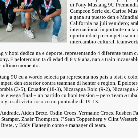
di Pony Mustang 9U Premundial
Campeon Serie del Cariba Must
a gana su puesto den e Mundia
California na juli venidero; a
internacional importante cu ta 
oportunidad pa competi na un n
intercambio cultural, teamwork
jong y hopi dedica na e deporte, representando 4 diferente team
ony. E peloteronan ta di edad di 8 y 9 aña, nan a train incansa
 e ultimo momento.
ang 9U cu a wordo selecta pa representa nos pais a bisti e col
peti den exterior contra teamnan di henter e region. E pelote
ombia (3-5), Ecuador (18-3), Nicaragua Rojo (9-2), Nicaragua A
e e wega final – un partido cu hopi tension – pero Team Aruba a
to y a sali victorioso cu un puntuahe di 19-13.
Andrade, Aiden Brete, Osdin Croes, Yermaine Croes, Rushen Fa
Stamper, Zhaèr Thompson, J’Sean Toppenberg y Clint Westerbur
s Brete, y Eddy Flanegin como e manager di team.