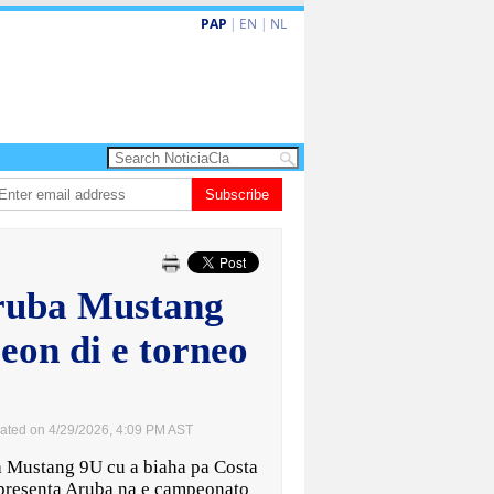
PAP
|
EN
|
NL
un aña despues, polis ainda sin bodycam
Subscribe
Prestamonan na sector priva na 
Aruba Mustang
eon di e torneo
ated on 4/29/2026, 4:09 PM AST
ustang 9U cu a biaha pa Costa
representa Aruba na e campeonato