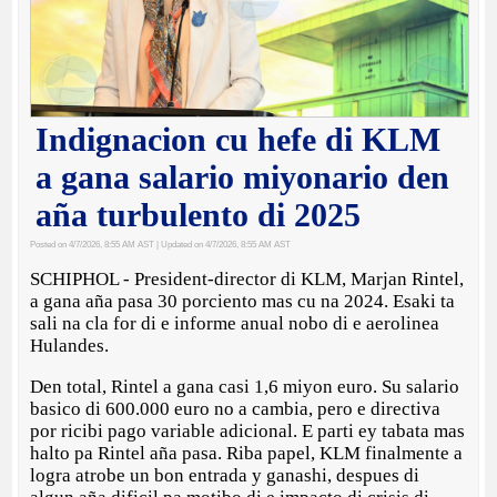
Indignacion cu hefe di KLM
a gana salario miyonario den
aña turbulento di 2025
Posted on 4/7/2026, 8:55 AM AST
| Updated on 4/7/2026, 8:55 AM AST
SCHIPHOL - President-director di KLM, Marjan Rintel,
a gana aña pasa 30 porciento mas cu na 2024. Esaki ta
sali na cla for di e informe anual nobo di e aerolinea
Hulandes.
Den total, Rintel a gana casi 1,6 miyon euro. Su salario
basico di 600.000 euro no a cambia, pero e directiva
por ricibi pago variable adicional. E parti ey tabata mas
halto pa Rintel aña pasa. Riba papel, KLM finalmente a
logra atrobe un bon entrada y ganashi, despues di