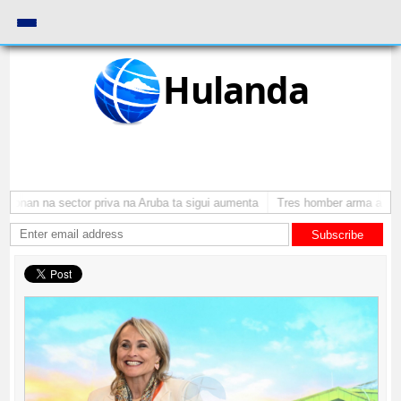
Hulanda
onan na sector priva na Aruba ta sigui aumenta
Tres homber arma a atrac
Subscribe