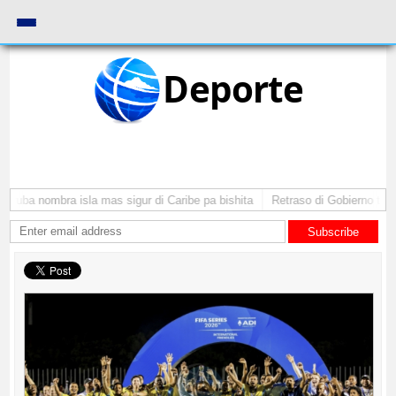
Deporte
Aruba nombra isla mas sigur di Caribe pa bishita
Retraso di Gobierno ta po
Subscribe