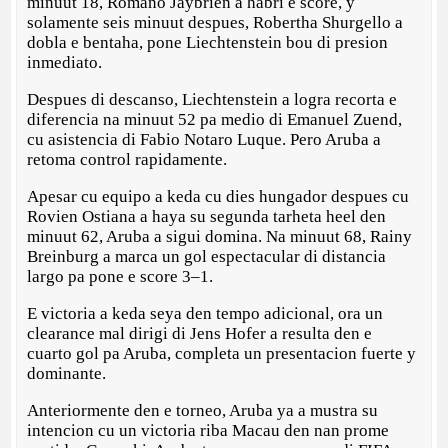
minuut 18, Romano Jaybrien a habri e score, y
solamente seis minuut despues, Robertha Shurgello a
dobla e bentaha, pone Liechtenstein bou di presion
inmediato.
Despues di descanso, Liechtenstein a logra recorta e
diferencia na minuut 52 pa medio di Emanuel Zuend,
cu asistencia di Fabio Notaro Luque. Pero Aruba a
retoma control rapidamente.
Apesar cu equipo a keda cu dies hungador despues cu
Rovien Ostiana a haya su segunda tarheta heel den
minuut 62, Aruba a sigui domina. Na minuut 68, Rainy
Breinburg a marca un gol espectacular di distancia
largo pa pone e score 3–1.
E victoria a keda seya den tempo adicional, ora un
clearance mal dirigi di Jens Hofer a resulta den e
cuarto gol pa Aruba, completa un presentacion fuerte y
dominante.
Anteriormente den e torneo, Aruba ya a mustra su
intencion cu un victoria riba Macau den nan prome