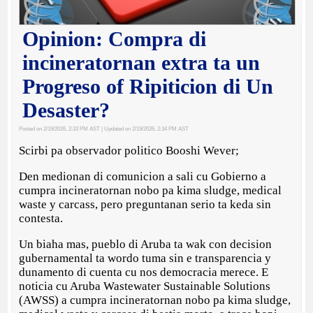
Opinion: Compra di
incineratornan extra ta un
Progreso of Ripiticion di Un
Desaster?
Posted on 2/19/2026, 2:33 PM AST
| Updated on 2/19/2026, 2:34 PM AST
Scirbi pa observador politico Booshi Wever;
Den medionan di comunicion a sali cu Gobierno a
cumpra incineratornan nobo pa kima sludge, medical
waste y carcass, pero preguntanan serio ta keda sin
contesta.
Un biaha mas, pueblo di Aruba ta wak con decision
gubernamental ta wordo tuma sin e transparencia y
dunamento di cuenta cu nos democracia merece. E
noticia cu Aruba Wastewater Sustainable Solutions
(AWSS) a cumpra incineratornan nobo pa kima sludge,