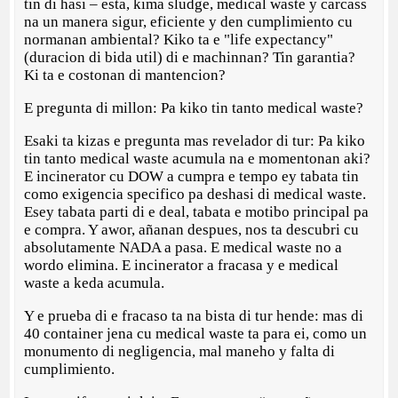
tin di hasi – esta, kima sludge, medical waste y carcass
na un manera sigur, eficiente y den cumplimiento cu
normanan ambiental? Kiko ta e "life expectancy"
(duracion di bida util) di e machinnan? Tin garantia?
Ki ta e costonan di mantencion?
E pregunta di millon: Pa kiko tin tanto medical waste?
Esaki ta kizas e pregunta mas revelador di tur: Pa kiko
tin tanto medical waste acumula na e momentonan aki?
E incinerator cu DOW a cumpra e tempo ey tabata tin
como exigencia specifico pa deshasi di medical waste.
Esey tabata parti di e deal, tabata e motibo principal pa
e compra. Y awor, añanan despues, nos ta descubri cu
absolutamente NADA a pasa. E medical waste no a
wordo elimina. E incinerator a fracasa y e medical
waste a keda acumula.
Y e prueba di e fracaso ta na bista di tur hende: mas di
40 container jena cu medical waste ta para ei, como un
monumento di negligencia, mal maneho y falta di
cumplimiento.