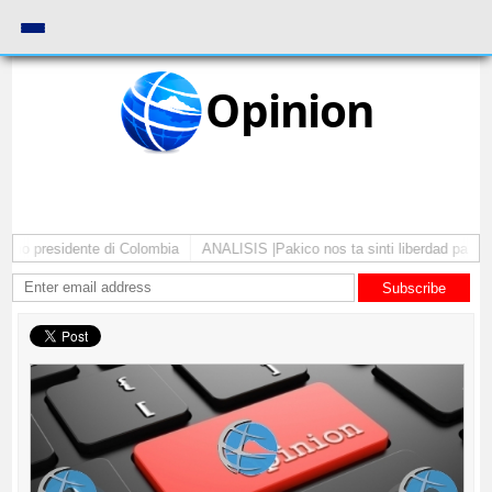
Opinion
mo presidente di Colombia
ANALISIS |Pakico nos ta sinti liberdad pa comen
Subscribe