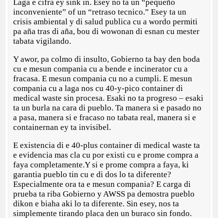
Laga e cifra ey sink in. Esey no ta un “pequeño
inconveniente” of un “retraso tecnico.” Esey ta un
crisis ambiental y di salud publica cu a wordo permiti
pa aña tras di aña, bou di wowonan di esnan cu mester
tabata vigilando.
Y awor, pa colmo di insulto, Gobierno ta bay den boda
cu e mesun compania cu a bende e incinerator cu a
fracasa. E mesun compania cu no a cumpli. E mesun
compania cu a laga nos cu 40-y-pico container di
medical waste sin procesa. Esaki no ta progreso – esaki
ta un burla na cara di pueblo. Ta manera si e pasado no
a pasa, manera si e fracaso no tabata real, manera si e
containernan ey ta invisibel.
E existencia di e 40-plus container di medical waste ta
e evidencia mas cla cu por existi cu e prome compra a
faya completamente.Y si e prome compra a faya, ki
garantia pueblo tin cu e di dos lo ta diferente?
Especialmente ora ta e mesun compania? E carga di
prueba ta riba Gobierno y AWSS pa demostra pueblo
dikon e biaha aki lo ta diferente. Sin esey, nos ta
simplemente tirando placa den un buraco sin fondo.