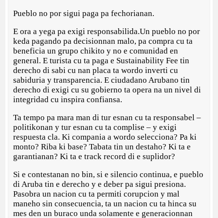
Pueblo no por sigui paga pa fechorianan.
E ora a yega pa exigi responsabilida.Un pueblo no por
keda pagando pa decisionnan malo, pa compra cu ta
beneficia un grupo chikito y no e comunidad en
general. E turista cu ta paga e Sustainability Fee tin
derecho di sabi cu nan placa ta wordo inverti cu
sabiduria y transparencia. E ciudadano Arubano tin
derecho di exigi cu su gobierno ta opera na un nivel di
integridad cu inspira confiansa.
Ta tempo pa mara man di tur esnan cu ta responsabel –
politikonan y tur esnan cu ta complise – y exigi
respuesta cla. Ki compania a wordo selecciona? Pa ki
monto? Riba ki base? Tabata tin un destaho? Ki ta e
garantianan? Ki ta e track record di e suplidor?
Si e contestanan no bin, si e silencio continua, e pueblo
di Aruba tin e derecho y e deber pa sigui presiona.
Pasobra un nacion cu ta permiti corupcion y mal
maneho sin consecuencia, ta un nacion cu ta hinca su
mes den un buraco unda solamente e generacionnan