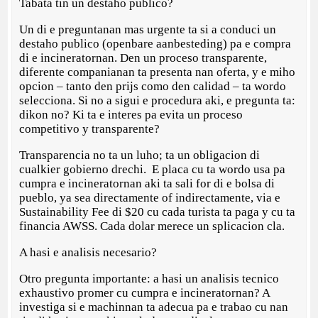
Tabata tin un destaho publico?
Un di e preguntanan mas urgente ta si a conduci un
destaho publico (openbare aanbesteding) pa e compra
di e incineratornan. Den un proceso transparente,
diferente companianan ta presenta nan oferta, y e miho
opcion – tanto den prijs como den calidad – ta wordo
selecciona. Si no a sigui e procedura aki, e pregunta ta:
dikon no? Ki ta e interes pa evita un proceso
competitivo y transparente?
Transparencia no ta un luho; ta un obligacion di
cualkier gobierno drechi. E placa cu ta wordo usa pa
cumpra e incineratornan aki ta sali for di e bolsa di
pueblo, ya sea directamente of indirectamente, via e
Sustainability Fee di $20 cu cada turista ta paga y cu ta
financia AWSS. Cada dolar merece un splicacion cla.
A hasi e analisis necesario?
Otro pregunta importante: a hasi un analisis tecnico
exhaustivo promer cu cumpra e incineratornan? A
investiga si e machinnan ta adecua pa e trabao cu nan