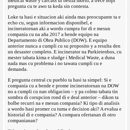
medical waste y carcass di bestia morto, a trece hopi
pregunta cu te awo ta keda sin contesta.
Loke ta hasi e situacion aki ainda mas preocupante ta e
echo cu, segun informacion disponibel, e
incineratornan aki a wordo cumpra for di e mesun
compania cu na aña 2017 a bende equipo na
Departamento di Obra Publico (DOW). E equipo
anterior nunca a cumpli cu su proposito y a resulta den
un desaster completo. E incinerator na Parkietenbos, cu
mester tabata kima e sludge i Medical Waste, a duna
nada mas cu problema i no tawata cumpli cu e
demanda.
E pregunta central cu pueblo ta hasi ta simpel: Si e
compania cu a bende e prome incineratornan na DOW
no a cumpli cu nan obligacion – y pa colmo tabata tin
sombra di corupcion rond di e deal anterior – dikon ta
bolbe recurri na e mesun compania? Ki tipo di analisis
a wordo hasi promer cu tuma e decision aki? A evalua e
historial di e compania? A compara ofertanan di otro
companianan?