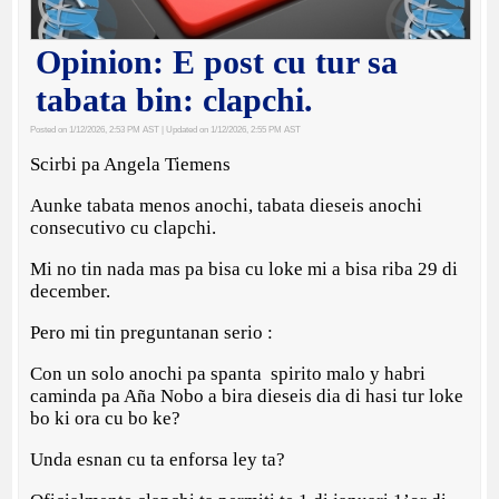
Opinion: E post cu tur sa
tabata bin: clapchi.
Posted on 1/12/2026, 2:53 PM AST
| Updated on 1/12/2026, 2:55 PM AST
Scirbi pa Angela Tiemens
Aunke tabata menos anochi, tabata dieseis anochi
consecutivo cu clapchi.
Mi no tin nada mas pa bisa cu loke mi a bisa riba 29 di
december.
Pero mi tin preguntanan serio :
Con un solo anochi pa spanta spirito malo y habri
caminda pa Aña Nobo a bira dieseis dia di hasi tur loke
bo ki ora cu bo ke?
Unda esnan cu ta enforsa ley ta?