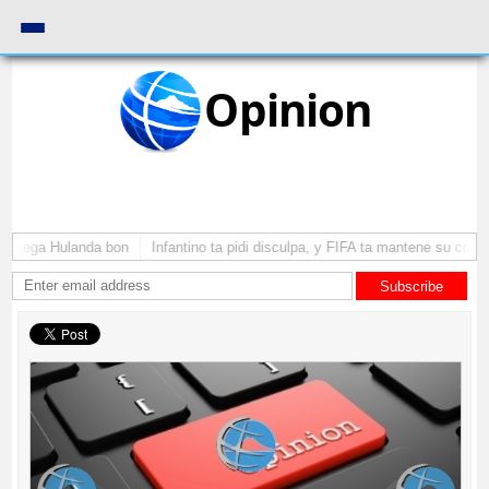
Opinion
a yega Hulanda bon
Infantino ta pidi disculpa, y FIFA ta mantene su como 
Subscribe