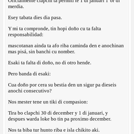
Oficialmente clapchi ta permiti te 1 di januari 1’or di
merdia.
Esey tabata dies dia pasa.
Y mi ta compronde, tin hopi doño cu ta falta
responsabilidad:
mascotanan ainda ta afo riba caminda den e anochinan
mas pisá, sin banchi cu nomber.
Esaki ta falta di doño, no di otro hende.
Pero banda di esaki:
Cua doño por cera su bestia den un sigur pa dieseis
anochi consecutivo?
Nos mester tene un tiki di compasion:
Tira bo clapchi 30 di december y 1 di januari, y
despues warda loke bo tin pa proximo december.
Nos ta biba tur hunto riba e isla chikito aki.