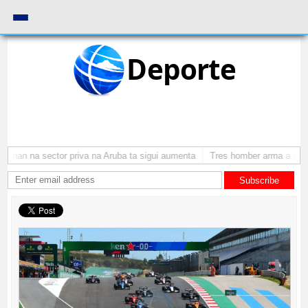
Deporte
onan na sector priva na Aruba ta sigui aumenta
Tres homber arma a atrac
Subscribe