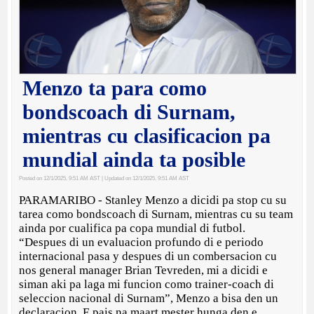
Menzo ta para como
bondscoach di Surnam,
mientras cu clasificacion pa
mundial ainda ta posible
Posted on 12/1/2025, 9:51 AM AST
| Updated on 12/1/2025, 9:51 AM AST
PARAMARIBO - Stanley Menzo a dicidi pa stop cu su
tarea como bondscoach di Surnam, mientras cu su team
ainda por cualifica pa copa mundial di futbol.
“Despues di un evaluacion profundo di e periodo
internacional pasa y despues di un combersacion cu
nos general manager Brian Tevreden, mi a dicidi e
siman aki pa laga mi funcion como trainer-coach di
seleccion nacional di Surnam”, Menzo a bisa den un
declaracion. E pais na maart mester hunga den e