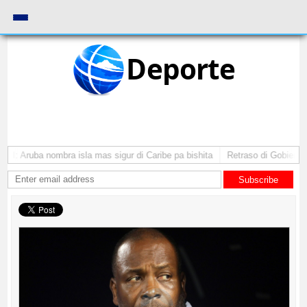
Deporte
SI: Aruba nombra isla mas sigur di Caribe pa bishita
Retraso di Gobierno t
Subscribe