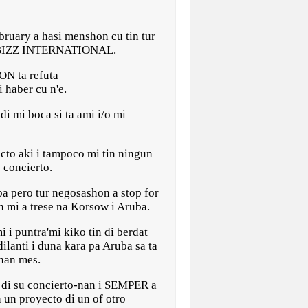
bruary a hasi menshon cu tin tur
HOWBIZZ INTERNATIONAL.
N ta refuta
 haber cu n'e.
i mi boca si ta ami i/o mi
ecto aki i tampoco mi tin ningun
 concierto.
ba pero tur negosashon a stop for
n mi a trese na Korsow i Aruba.
i puntra'mi kiko tin di berdat
dilanti i duna kara pa Aruba sa ta
 nan mes.
 di su concierto-nan i SEMPER a
 un proyecto di un of otro