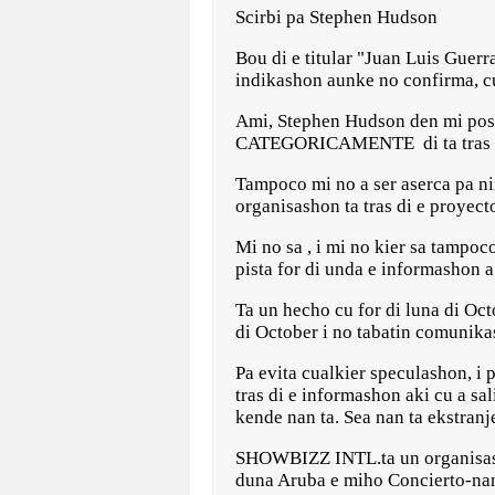
Scirbi pa Stephen Hudson
Bou di e titular "Juan Luis Guer
indikashon aunke no confirma, 
Ami, Stephen Hudson den mi p
CATEGORICAMENTE di ta tras di e
Tampoco mi no a ser aserca pa ni
organisashon ta tras di e proyecto
Mi no sa , i mi no kier sa tampoc
pista for di unda e informashon 
Ta un hecho cu for di luna di Oct
di October i no tabatin comunika
Pa evita cualkier speculashon, i
tras di e informashon aki cu a sal
kende nan ta. Sea nan ta ekstranj
SHOWBIZZ INTL.ta un organisasho
duna Aruba e miho Concierto-nan 