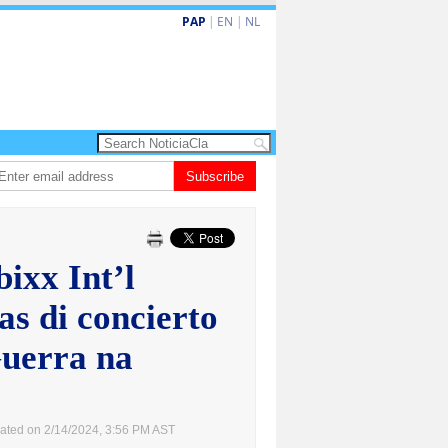
PAP
|
EN
|
NL
ita barionan pa atende kehonan di ciudadano
Subscribe
Gobierno ta amplia ayudo f
ixx Int’l
as di concierto
Guerra na
ated on 2/14/2024, 3:56 PM AST