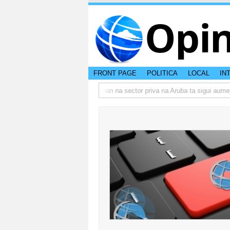
Opi
FRONT PAGE
POLITICA
LOCAL
IN
o actual di Aruba?
Prestamonan na sector priva na Aruba ta sigui aumenta