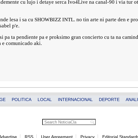
demente cu lujo i detaye serca Ivo4Live na canal-90 i via tur otr
ende lesa i sa cu SHOWBIZZ INTL. no tin arte ni parte den e p
sabel p'e.
 pa ta pendiente pa e proksimo gran concierto cu ta na camind
n e comunicado aki.
GE
POLITICA
LOCAL
INTERNACIONAL
DEPORTE
ANALI
Advertise
RSS
User Agreement
Privacy
Editorial Standard