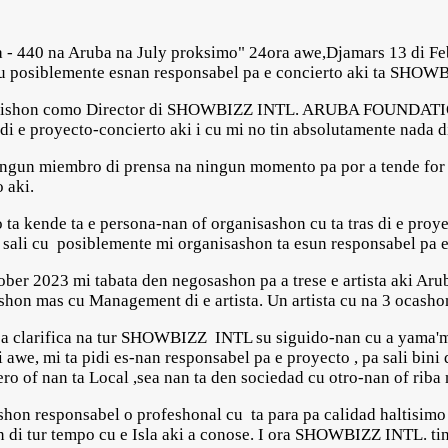
ra - 440 na Aruba na July proksimo" 24ora awe,Djamars 13 di Fe
cu posiblemente esnan responsabel pa e concierto aki ta S
osishon como Director di SHOWBIZZ INTL. ARUBA FOUNDATIO
 proyecto-concierto aki i cu mi no tin absolutamente nada di
ngun miembro di prensa na ningun momento pa por a tende for d
 aki.
o ta kende ta e persona-nan of organisashon cu ta tras di e proy
a sali cu posiblemente mi organisashon ta esun responsabel pa e
ober 2023 mi tabata den negosashon pa a trese e artista aki Aru
shon mas cu Management di e artista. Un artista cu na 3 ocasho
 pa clarifica na tur SHOWBIZZ INTL su siguido-nan cu a yama'mi 
i awe, mi ta pidi es-nan responsabel pa e proyecto , pa sali bini 
ero of nan ta Local ,sea nan ta den sociedad cu otro-nan of riba
n responsabel o profeshonal cu ta para pa calidad haltisimo
di tur tempo cu e Isla aki a conose. I ora SHOWBIZZ INTL. tin