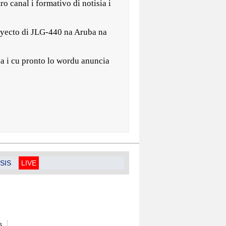
o canal i formativo di notisia i
royecto di JLG-440 na Aruba na
a i cu pronto lo wordu anuncia
SIS
LIVE
s