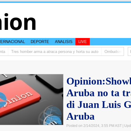
nion
TERNACIONAL
DEPORTE
ANALISIS
LIVE
Tres homber arma a atraca persona y horta su auto
Ombudsman ta bish
Opinion:Showb
Aruba no ta tr
di Juan Luis 
Aruba
Posted on 2/14/2024, 3:55 PM AST
| Upd