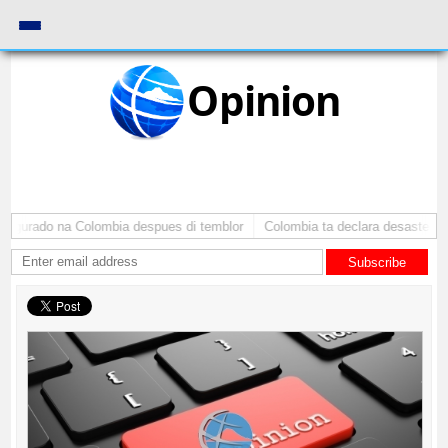
Opinion
gurado na Colombia despues di temblor
Colombia ta declara desaster naci
Subscribe