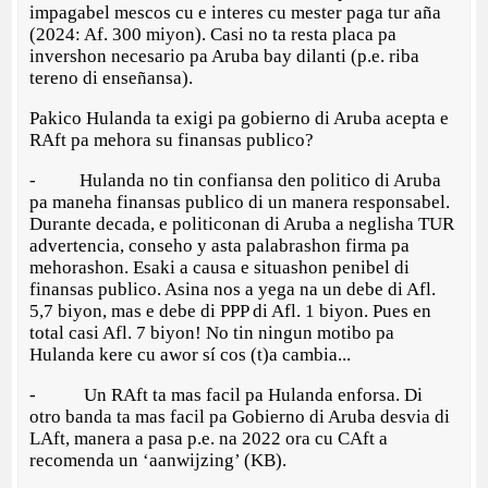
impagabel mescos cu e interes cu mester paga tur aña
(2024: Af. 300 miyon). Casi no ta resta placa pa
invershon necesario pa Aruba bay dilanti (p.e. riba
tereno di enseñansa).
Pakico Hulanda ta exigi pa gobierno di Aruba acepta e
RAft pa mehora su finansas publico?
- Hulanda no tin confiansa den politico di Aruba
pa maneha finansas publico di un manera responsabel.
Durante decada, e politiconan di Aruba a neglisha TUR
advertencia, conseho y asta palabrashon firma pa
mehorashon. Esaki a causa e situashon penibel di
finansas publico. Asina nos a yega na un debe di Afl.
5,7 biyon, mas e debe di PPP di Afl. 1 biyon. Pues en
total casi Afl. 7 biyon! No tin ningun motibo pa
Hulanda kere cu awor sí cos (t)a cambia...
- Un RAft ta mas facil pa Hulanda enforsa. Di
otro banda ta mas facil pa Gobierno di Aruba desvia di
LAft, manera a pasa p.e. na 2022 ora cu CAft a
recomenda un ‘aanwijzing’ (KB).