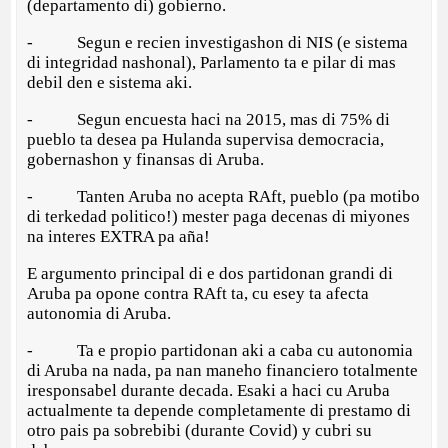
(departamento di) gobierno.
- Segun e recien investigashon di NIS (e sistema
di integridad nashonal), Parlamento ta e pilar di mas
debil den e sistema aki.
- Segun encuesta haci na 2015, mas di 75% di
pueblo ta desea pa Hulanda supervisa democracia,
gobernashon y finansas di Aruba.
- Tanten Aruba no acepta RAft, pueblo (pa motibo
di terkedad politico!) mester paga decenas di miyones
na interes EXTRA pa aña!
E argumento principal di e dos partidonan grandi di
Aruba pa opone contra RAft ta, cu esey ta afecta
autonomia di Aruba.
- Ta e propio partidonan aki a caba cu autonomia
di Aruba na nada, pa nan maneho financiero totalmente
iresponsabel durante decada. Esaki a haci cu Aruba
actualmente ta depende completamente di prestamo di
otro pais pa sobrebibi (durante Covid) y cubri su