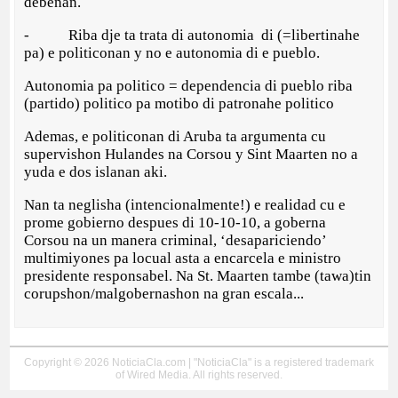
debenan.
- Riba dje ta trata di autonomia di (=libertinahe
pa) e politiconan y no e autonomia di e pueblo.
Autonomia pa politico = dependencia di pueblo riba
(partido) politico pa motibo di patronahe politico
Ademas, e politiconan di Aruba ta argumenta cu
supervishon Hulandes na Corsou y Sint Maarten no a
yuda e dos islanan aki.
Nan ta neglisha (intencionalmente!) e realidad cu e
prome gobierno despues di 10-10-10, a goberna
Corsou na un manera criminal, ‘desapariciendo’
multimiyones pa locual asta a encarcela e ministro
presidente responsabel. Na St. Maarten tambe (tawa)tin
corupshon/malgobernashon na gran escala...
Copyright © 2026 NoticiaCla.com | "NoticiaCla" is a registered trademark
of Wired Media. All rights reserved.