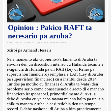
Opinion : Pakico RAFT ta
necesario pa aruba?
Posted on 8/25/2023, 8:42 AM AST
| Updated on 8/25/2023, 8:44 AM AST
Scirbi pa Armand Hessels
Na e momento aki Gobierno/Parlamento di Aruba ta
envolvi den un discushon intenso cu Hulanda tocante e
exigencia di Hulanda pa un RAft (Ley di Reino pa
supervishon financiero) remplasa e LAft (Ley di Aruba
pa supervishon financiero) cu a institui desde 2014.
Tur dos pa motibo cu finansas di Aruba ta(wata) den
problema serio como consecuencia directo di e maneho
financiero iresponsabel, primordialmente di AVP. E
debe di Aruba cu ya caba tawata mucho halto pa un isla
chikito manera Aruba, a casi redobla den un tempo
record. E debe nashonal di Aruba a bira practicamente