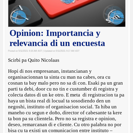
Opinion: Importancia y
relevancia di un encuesta
Posted on 5/11/2023, 9:16 AM AST
| Updated on 5/11/2023, 9:17 AM AST
Scirbi pa Quito Nicolaas
Hopi di nos empresanan, instancianan y
organisacionnan ta sinta cu man na cabes, ora cu
cosnan ta bay malo pero no sa di con. Esaki pa un gran
parti ta debi, door cu no tin e custumber di registra y
colecta datos di un ke otro. E meta di registracion ta pa
haya un bista real di locual ta sosodiendo den un
negoshi, instituto of organisacion social. Ta hiba un
maneho cu segun e doño, director of cabesante ta kere
ta bon pa su clientela. Pero no sa registra e opinion,
deseo, remarcanan di e cliente. Cu otro palabra no por
bisa cu ta existi un comunicacion entre instituto –