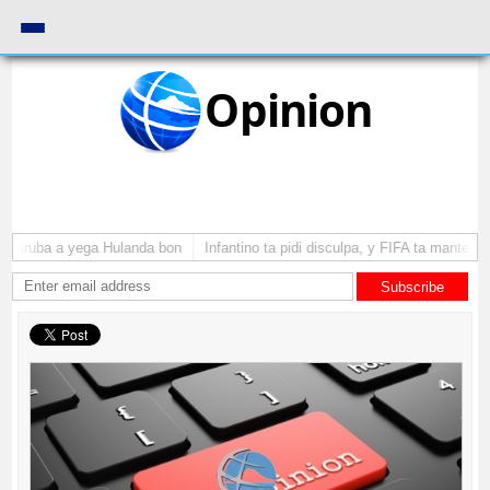
Opinion
i Aruba a yega Hulanda bon
Infantino ta pidi disculpa, y FIFA ta mantene 
Subscribe