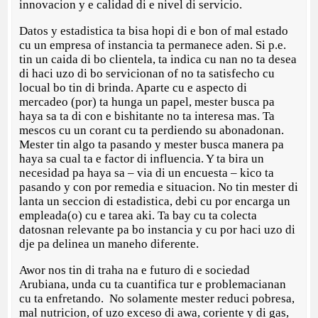
innovacion y e calidad di e nivel di servicio.
Datos y estadistica ta bisa hopi di e bon of mal estado
cu un empresa of instancia ta permanece aden. Si p.e.
tin un caida di bo clientela, ta indica cu nan no ta desea
di haci uzo di bo servicionan of no ta satisfecho cu
locual bo tin di brinda. Aparte cu e aspecto di
mercadeo (por) ta hunga un papel, mester busca pa
haya sa ta di con e bishitante no ta interesa mas. Ta
mescos cu un corant cu ta perdiendo su abonadonan.
Mester tin algo ta pasando y mester busca manera pa
haya sa cual ta e factor di influencia. Y ta bira un
necesidad pa haya sa – via di un encuesta – kico ta
pasando y con por remedia e situacion. No tin mester di
lanta un seccion di estadistica, debi cu por encarga un
empleada(o) cu e tarea aki. Ta bay cu ta colecta
datosnan relevante pa bo instancia y cu por haci uzo di
dje pa delinea un maneho diferente.
Awor nos tin di traha na e futuro di e sociedad
Arubiana, unda cu ta cuantifica tur e problemacianan
cu ta enfretando. No solamente mester reduci pobresa,
mal nutricion, of uzo exceso di awa, coriente y di gas,