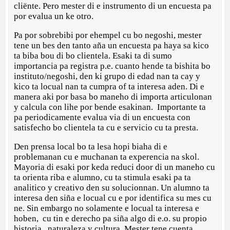
cliënte. Pero mester di e instrumento di un encuesta pa
por evalua un ke otro.
Pa por sobrebibi por ehempel cu bo negoshi, mester
tene un bes den tanto aña un encuesta pa haya sa kico
ta biba bou di bo clientela. Esaki ta di sumo
importancia pa registra p.e. cuanto hende ta bishita bo
instituto/negoshi, den ki grupo di edad nan ta cay y
kico ta locual nan ta cumpra of ta interesa aden. Di e
manera aki por basa bo maneho di importa articulonan
y calcula con lihe por bende esakinan. Importante ta
pa periodicamente evalua via di un encuesta con
satisfecho bo clientela ta cu e servicio cu ta presta.
Den prensa local bo ta lesa hopi biaha di e
problemanan cu e muchanan ta experencia na skol.
Mayoria di esaki por keda reduci door di un maneho cu
ta orienta riba e alumno, cu ta stimula esaki pa ta
analitico y creativo den su solucionnan. Un alumno ta
interesa den siña e locual cu e por identifica su mes cu
ne. Sin embargo no solamente e locual ta interesa e
hoben, cu tin e derecho pa siña algo di e.o. su propio
historia, naturaleza y cultura. Mester tene cuenta