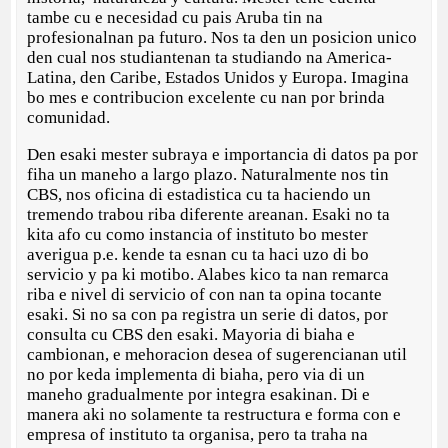
tambe cu e necesidad cu pais Aruba tin na
profesionalnan pa futuro. Nos ta den un posicion unico
den cual nos studiantenan ta studiando na America-
Latina, den Caribe, Estados Unidos y Europa. Imagina
bo mes e contribucion excelente cu nan por brinda
comunidad.
Den esaki mester subraya e importancia di datos pa por
fiha un maneho a largo plazo. Naturalmente nos tin
CBS, nos oficina di estadistica cu ta haciendo un
tremendo trabou riba diferente areanan. Esaki no ta
kita afo cu como instancia of instituto bo mester
averigua p.e. kende ta esnan cu ta haci uzo di bo
servicio y pa ki motibo. Alabes kico ta nan remarca
riba e nivel di servicio of con nan ta opina tocante
esaki. Si no sa con pa registra un serie di datos, por
consulta cu CBS den esaki. Mayoria di biaha e
cambionan, e mehoracion desea of sugerencianan util
no por keda implementa di biaha, pero via di un
maneho gradualmente por integra esakinan. Di e
manera aki no solamente ta restructura e forma con e
empresa of instituto ta organisa, pero ta traha na