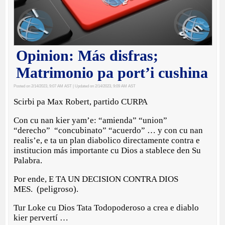
Opinion: Más disfras;
Matrimonio pa port’i cushina
Posted on 2/14/2023, 9:07 AM AST
| Updated on 2/14/2023, 9:09 AM AST
Scirbi pa Max Robert, partido CURPA
Con cu nan kier yam’e: “amienda” “union”
“derecho” “concubinato” “acuerdo” … y con cu nan
realis’e, e ta un plan diabolico directamente contra e
institucion más importante cu Dios a stablece den Su
Palabra.
Por ende, E TA UN DECISION CONTRA DIOS
MES. (peligroso).
Tur Loke cu Dios Tata Todopoderoso a crea e diablo
kier pervertí …