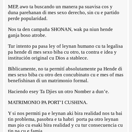
MEP, awo ta buscando un manera pa suavisa cos y
duna parehanan di mes sexo derecho, sin cu e partido
perde popularidad.
Nos ta den campaña SHONAN, wak pa niun hende
ganja boso atrobe.
Tur intento pa pasa ley of leynan humano cu ta legalisa
pa hende di mes sexo biba cu otro, ta contra e idea y
institución original cu Dios a stablece.
Bíblicamente, no ta permití absolutamente pa Hende di
mes sexo biba cu otro den concubinato cu e mes of mas
benefishinan di un matrimonio formal.
Haciendo esey Ta Djies un otro Nomber a dun’e.
MATRIMONIO PA PORT’I CUSHINA.
Y si nos permiti pa e leynan aki bira realidad nos ta bai
tin problema, pasobra e ta habri porta pa otro leynan
mas pio cu esaki bira realidad y cu tur consecuencia cu
tin pa cu e famia.