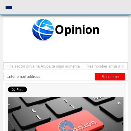
Opinion
an na sector priva na Aruba ta sigui aumenta
Tres homber arma a atraca p
Subscribe