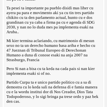
Ta pesei ta importante pa pueblo disidi mas liher cu
ayera pa para e movimento aki ya cu tin tres partido
chikito cu ta den parlamento actual, hunto cu e dos
grandinan cu ya caba a firma pa cu e agenda di SDG
2030, y nan no lo duda mes pa implementa esaki na
Aruba..
Mi kier termina aclariando, cu matrimonio di mesun
sexo no ta un derecho humano basa ariba e hecho cu
47 Jueznan di Tribunal Europeo di Derechonan
Humano a duna di conose esaki na anja 2007 na
Strasburgo, Francia
Pero Si nan a bisa cu ta keda na cada pais si nan kier
implementa esaki si of no.
Partido Curpa ta e unico partido politico cu a sa di
demostra cu lo keda sali na defensa di e famia manera
cu e la wordu institui dor di Nos Creador, Dios Tata
Todopoderoso, y lo sigi bringa pa trese ordo y paz bek
den cas.