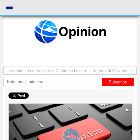
Opinion
ba nombra isla mas sigur di Caribe pa bishita
Retraso di Gobierno ta pone 
Subscribe