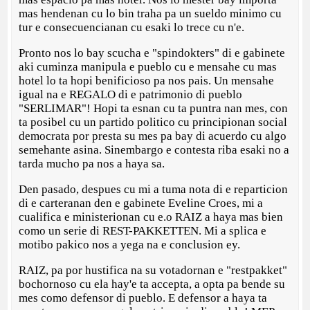
mas hendenan cu lo bin traha pa un sueldo minimo cu
tur e consecuencianan cu esaki lo trece cu n'e.
Pronto nos lo bay scucha e "spindokters" di e gabinete
aki cuminza manipula e pueblo cu e mensahe cu mas
hotel lo ta hopi benificioso pa nos pais. Un mensahe
igual na e REGALO di e patrimonio di pueblo
"SERLIMAR"! Hopi ta esnan cu ta puntra nan mes, con
ta posibel cu un partido politico cu principionan social
democrata por presta su mes pa bay di acuerdo cu algo
semehante asina. Sinembargo e contesta riba esaki no a
tarda mucho pa nos a haya sa.
Den pasado, despues cu mi a tuma nota di e reparticion
di e carteranan den e gabinete Eveline Croes, mi a
cualifica e ministerionan cu e.o RAIZ a haya mas bien
como un serie di REST-PAKKETTEN. Mi a splica e
motibo pakico nos a yega na e conclusion ey.
RAIZ, pa por hustifica na su votadornan e "restpakket"
bochornoso cu ela hay'e ta accepta, a opta pa bende su
mes como defensor di pueblo. E defensor a haya ta