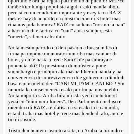
oportuno e ora pa regala patrimonio di pueblo! MEP cu
tambe kier hunga populista a guli esaki manda abou,
pero si cu un condicion importante y esey ta cu RAIZ
mester bay di acuerdo cu construccion di 3 hotel mas
riba nos pida baranca! RAIZ cu su lema "nos no ta nan"
a haci uso di e tactica cu "nan" a usa semper, esta
"omerta", silencio absoluto.
No ta mesun partido cu den pasado a busca miles di
firma pa impone un moratorium riba mas camber di
hotel, y cu te hasta a trece Sam Cole pa subraya e
ponencia aki? Pa puestonan di minister a pone
sinembargo e principio aki masha liher un banda y pa
convenencia di sobreviviencia di e gobierno a dicidi di
basa nan maneho den "CANI MI, PAMI CANI BO"! Sin
importa ki consecuencia esaki por tin pa nos pueblo.
No ta importa si Aruba bira un isla yená cu beton of
yená cu "minimum-loners". Den Parlamento incluso e
miembro di RAIZ a enfatisa cu si esaki ta e caminda,
esta di traha mas hotel y trece mas hende di afo, anto e
tin di sosode.
Tristo den henter e asunto aki ta, cu Aruba ta birando e