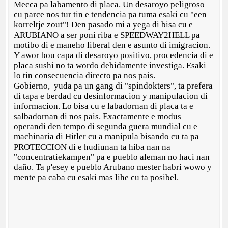
Mecca pa labamento di placa. Un desaroyo peligroso
cu parce nos tur tin e tendencia pa tuma esaki cu "een
korreltje zout"! Den pasado mi a yega di bisa cu e
ARUBIANO a ser poni riba e SPEEDWAY2HELL pa
motibo di e maneho liberal den e asunto di imigracion.
Y awor bou capa di desaroyo positivo, procedencia di e
placa sushi no ta wordo debidamente investiga. Esaki
lo tin consecuencia directo pa nos pais.
Gobierno, yuda pa un gang di "spindokters", ta prefera
di tapa e berdad cu desinformacion y manipulacion di
informacion. Lo bisa cu e labadornan di placa ta e
salbadornan di nos pais. Exactamente e modus
operandi den tempo di segunda guera mundial cu e
machinaria di Hitler cu a manipula bisando cu ta pa
PROTECCION di e hudiunan ta hiba nan na
"concentratiekampen" pa e pueblo aleman no haci nan
daño. Ta p'esey e pueblo Arubano mester habri wowo y
mente pa caba cu esaki mas lihe cu ta posibel.