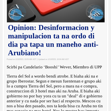
Opinion: Desinformacion y
manipulacion ta na ordo di
dia pa tapa un maneho anti-
Arubiano!
Posted on 1/13/2023, 10:03 AM AST
| Updated on 1/13/2023, 10:04 AM AST
Scirbi pa Candelario ‘Booshi’ Wever, Miembro di UPP
Tierra del Sol a wordo bendi atrobe. E biaha aki na e
grupo Iberostar. Segun e mesun fuentenan e grupo aki
lo a cumpra Tierra del Sol, pero a mara na e compra,
construccion di 3 hotel mas aki na Aruba. E biaha aki
gobierno no por bay yora cu ta un "deal" di e gobierno
anterior y cu nada por ser haci al respecto. Mescos cu
nos a bisa den pasado, nos ta keda bisa cu Aruba no tin
mas espacio pa mas hotel. Nos lo mester bay importa