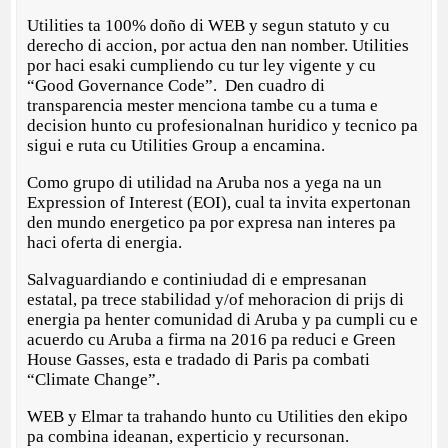
Utilities ta 100% doño di WEB y segun statuto y cu
derecho di accion, por actua den nan nomber. Utilities
por haci esaki cumpliendo cu tur ley vigente y cu
“Good Governance Code”. Den cuadro di
transparencia mester menciona tambe cu a tuma e
decision hunto cu profesionalnan huridico y tecnico pa
sigui e ruta cu Utilities Group a encamina.
Como grupo di utilidad na Aruba nos a yega na un
Expression of Interest (EOI), cual ta invita expertonan
den mundo energetico pa por expresa nan interes pa
haci oferta di energia.
Salvaguardiando e continiudad di e empresanan
estatal, pa trece stabilidad y/of mehoracion di prijs di
energia pa henter comunidad di Aruba y pa cumpli cu e
acuerdo cu Aruba a firma na 2016 pa reduci e Green
House Gasses, esta e tradado di Paris pa combati
“Climate Change”.
WEB y Elmar ta trahando hunto cu Utilities den ekipo
pa combina ideanan, experticio y recursonan.