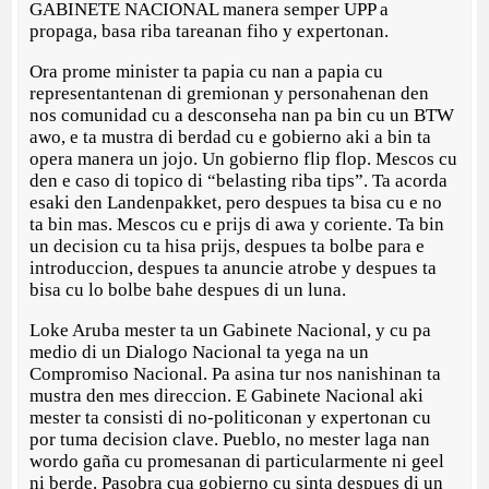
GABINETE NACIONAL manera semper UPP a
propaga, basa riba tareanan fiho y expertonan.
Ora prome minister ta papia cu nan a papia cu
representantenan di gremionan y personahenan den
nos comunidad cu a desconseha nan pa bin cu un BTW
awo, e ta mustra di berdad cu e gobierno aki a bin ta
opera manera un jojo. Un gobierno flip flop. Mescos cu
den e caso di topico di “belasting riba tips”. Ta acorda
esaki den Landenpakket, pero despues ta bisa cu e no
ta bin mas. Mescos cu e prijs di awa y coriente. Ta bin
un decision cu ta hisa prijs, despues ta bolbe para e
introduccion, despues ta anuncie atrobe y despues ta
bisa cu lo bolbe bahe despues di un luna.
Loke Aruba mester ta un Gabinete Nacional, y cu pa
medio di un Dialogo Nacional ta yega na un
Compromiso Nacional. Pa asina tur nos nanishinan ta
mustra den mes direccion. E Gabinete Nacional aki
mester ta consisti di no-politiconan y expertonan cu
por tuma decision clave. Pueblo, no mester laga nan
wordo gaña cu promesanan di particularmente ni geel
ni berde. Pasobra cua gobierno cu sinta despues di un