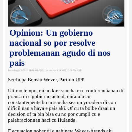
Opinion: Un gobierno
nacional so por resolve
problemanan agudo di nos
pais
Posted on 8/19/2022, 11:08 AM AST
| Updated on 8/19/2022, 11:09 AM AST
Scirbi pa Booshi Wever, Partido UPP
Ultimo tempo, mi no kier scucha ni e conferencianan di
prensa di e gobierno actual, mirando cu
constantemente bo ta scucha sea un yoradera di con
dificil nan a haya e pais aki. Of cu ta bolbe draai un
decision of ta bin bisa cu no por cumpli cu e
palabracionnan haci cu Hulanda.
E actuacion pober di e gabinete Wever-Arends aki,