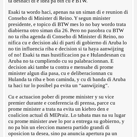
ta deshaci di e idea pa bin cu e BTW.
Esaki ta wordo haci, apenas na un siman di e reunion di
Conseho di Minister di Reino. Y segun minister
presidente, e topico di BTW mes lo no bay wordo trata
diabierna otro siman dia 26. Pero no pasobra cu BTW
no ta riba agenda di Conseho di Minister di Reino, no
nifica cu e decision aki di parti di gobierno di Aruba lo
no tin influencia riba e decision si ta haya aanwijzing
of no! Esaki ta mas hustificacion pa e Hulandesnan cu
Aruba no ta cumpliendo cu su palabracionnan. E
decision aki tambe ta contra e mensahe di prome
minister algun dia pasa, cu e deliberacionnan cu
Hulanda ta riba e bon caminda, y cu di banda di Aruba
ta haci tur lo posibel pa evita un “aanwijzing”.
Cu e actuacion pober di prome minister y su vice
premier durante e conferencia di prensa, parce cu
prome minister a trata na evita un kiebro den e
coalicion actual di MEPraiz. Lo tabata mas na su lugar
cu prome minister awe lo por a entrega su gobierno, y
no pa bin un eleccion manera partido grandi di
oposicion ta desea, sino pa anuncia apertura pa un