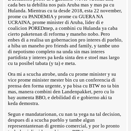
cada bes ta debilita nos pais Aruba mas y mas pa cu
Hulanda. Mientras cu ta desde 2018, esta 22 november,
prome cu PANDEMIA y prome cu GUERA NA
UCRAINA, prome minister di Aruba, lider di e
coalicion POREDmep, a combini cu Hulanda ya caba
cierto paketenan di reforma y maneho nobo. Pero
enbes di a realisa un gobernacion pro interes di pueblo,
a hiba un maneho pro friends and family, y tambe uno
di nepotismo completo na unda sin mas interes
partidista y interes pa keda sinta den e stoel mas largo
cu ta posibel tabata (y ta) e meta.
Ora mi a scucha atrobe, unda cu prome minister y su
vice prome minister mester bin cu un conferencia di
prensa den forma urgente, y pa bisa cu BTW no ta bin
mas, manera combini den Landenpakket, pero cu lo
bay aumenta BBO, e debilidad di e gobierno aki ta
keda demostra.
Segun e mandatarionan, cu nan ta yega na tal decision,
despues di a scucha pueblo y tambe algun
representantenan di gremio comercial, y por lo pronto