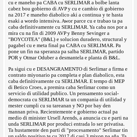
cu e maneho pa CABA cu SERLIMAR a bolbe lanta
cabez bou gobierno di AVP y cu e cambio di gobierno
na 2017 e maneho diabolico aki a continua y te hasta
esaki a wordo intensiva. Awor parce cu e trabao ta pa
caba definitivamente cu SERLIMAR. Ya caba nos por a
mira cu na fin di 2009 AVP y Benny Sevinger a
"BOYCOTEA" (B&L) e solucion duradero, structural y
pagabel cu e meta final pa CABA cu SERLIMAR. Pa
pone un fin na speranza pa salba SERLIMAR, partido
POR y Otmar Oduber a desmantela e planta di B&L.
Pa sigui cu e DESANGRAMENTO di Serlimar a firma e
contrato miyonario pa completa e plan diabolico, esta
caba definitivamente cu SERLIMAR. E tempo di MEP
di Betico Croes, a premira caba Serlimar como un
servicio di utilidad publico. Un pensamento social-
democrata cu SERLIMAR ta un compania di utilidad y
mester cumpli cu su tareanan y NO por bay den
mannan priva. Recientemente e gobierno actual pa
medio di minister Ursell Arends, a anuncia cu e parti na
unda SERLIMAR por produci entrada lo ser privatisa.
Ta hustamente den parti di "procesamento" Serlimar tin
un saldo positivo te cu 2017 di casi 3 miyon pa aña. Ta