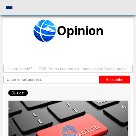
Opinion
 di otro hende?
CISI: Aruba nombra isla mas sigur di Caribe pa bishita
Subscribe