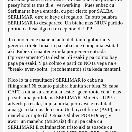
pesey hopi ta tras di e "verwerking". Pues enbez cu
Serlimar ta haya entrada, cu por cierto por SALBA
SERLIMAR otro ta haye di regaldo. Cu otro palabra
SERLIMAR lo desaparece. Un biaha mas NIUN partido
politico a bisa algo cu excepcion di UPP.
Ta conoci cu e maneho actual di tanto gobierno y
gerencia di Serlimar ta pa caba cu e compania estatal
aki. Enbez di mantene unda por genera entrada
("procesamento") ta deshaci di esaki y pa colmo bay
paga pa esaki. Y pa colmo e parti cu NO ta yega na e
"break- even-point" (recohemento) si ta keda manteni.
Kico lo ta e resultado? SERLIMAR lo caba na
filingrana! Ni cuanto palabra bunita ser bisá. Ya caba
CAFT a duna su sentencia, esta: "geen rooie cent" mas
pa subsidia perdida na SERLIMAR. Minetras UPP a
adverti pa esaki, hopi a burla, pero awe e realidad
amargo a dal nos den cara. Un boycot feroz (AVP), un
maneho corupto (di Otmar Oduber POREDmep) y
awor un maneho (MEPraiz) dirigi pa caba cu
SERLIMAR! E culminacion tristo aki ta sosode cu