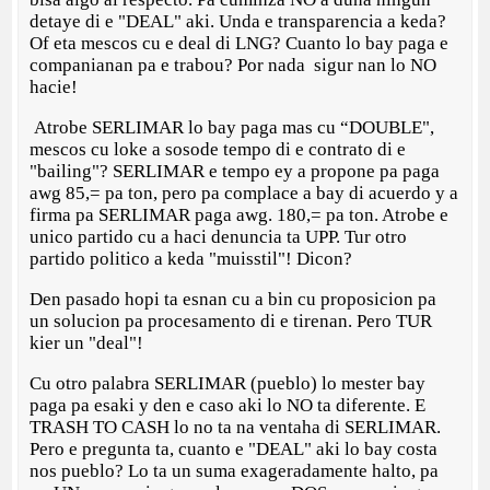
detaye di e "DEAL" aki. Unda e transparencia a keda?
Of eta mescos cu e deal di LNG? Cuanto lo bay paga e
companianan pa e trabou? Por nada sigur nan lo NO
hacie!
Atrobe SERLIMAR lo bay paga mas cu “DOUBLE",
mescos cu loke a sosode tempo di e contrato di e
"bailing"? SERLIMAR e tempo ey a propone pa paga
awg 85,= pa ton, pero pa complace a bay di acuerdo y a
firma pa SERLIMAR paga awg. 180,= pa ton. Atrobe e
unico partido cu a haci denuncia ta UPP. Tur otro
partido politico a keda "muisstil"! Dicon?
Den pasado hopi ta esnan cu a bin cu proposicion pa
un solucion pa procesamento di e tirenan. Pero TUR
kier un "deal"!
Cu otro palabra SERLIMAR (pueblo) lo mester bay
paga pa esaki y den e caso aki lo NO ta diferente. E
TRASH TO CASH lo no ta na ventaha di SERLIMAR.
Pero e pregunta ta, cuanto e "DEAL" aki lo bay costa
nos pueblo? Lo ta un suma exageradamente halto, pa