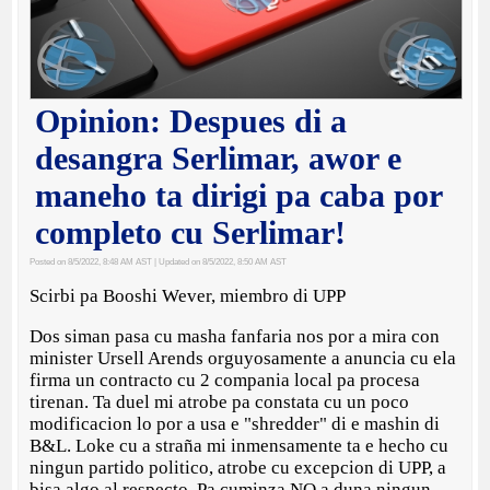
Opinion: Despues di a
desangra Serlimar, awor e
maneho ta dirigi pa caba por
completo cu Serlimar!
Posted on 8/5/2022, 8:48 AM AST
| Updated on 8/5/2022, 8:50 AM AST
Scirbi pa Booshi Wever, miembro di UPP
Dos siman pasa cu masha fanfaria nos por a mira con
minister Ursell Arends orguyosamente a anuncia cu ela
firma un contracto cu 2 compania local pa procesa
tirenan. Ta duel mi atrobe pa constata cu un poco
modificacion lo por a usa e "shredder" di e mashin di
B&L. Loke cu a straña mi inmensamente ta e hecho cu
ningun partido politico, atrobe cu excepcion di UPP, a
bisa algo al respecto. Pa cuminza NO a duna ningun