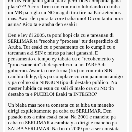
no UN compania gana placa pero DOS compania gana
placa??? A core firma un contracto lubidando di traha
un MB pa regla cu NO mag di tira tire na Parkietenbos
mas. Awor den pura ta core traha uno! Dicon tanto pura
asina? Kico ta e ansha den esaki?
Den e ley di 2005, ta poní hopi cla cu e tareanan di
SERLIMAR ta "recohe y "procesa" tur desperdicio di
Aruba. Tur esaki cu e pensamento cu lo cumpli cu e
tareanan aki SIN e miras pa haci ganashi. E
pensamento e tempo ey tabata cu e "recohemento y
"procesamento" di desperdicio ta un TAREA di
gobierno. Awor ta core firma (fix) un contrato SIN
cambio di ley, djis pa complace cu companianan amigo
y pa colmo sin NINGUN tipo di destaho publico! No
mester lubida cu esun cu sali di malo ora cu NO tin
destaho ta e PUEBLO! Esaki ta INTEGRO?
Un biaha mas nos ta constata cu ta hiba un maneho
dirigi explicitamente pa caba cu SERLIMAR. Den
pasado nos a mira esaki caba. Na 2001 e maneho pa
caba cu SERLIMAR a cambia y a dirigi e maneho pa
SALBA SERLIMAR. Na fin di 2009 por a ser constata