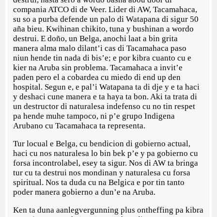
compania ATCO di de Veer. Lider di AW, Tacamahaca,
su so a purba defende un palo di Watapana di sigur 50
aña bieu. Kwihinan chikito, tuna y bushinan a wordo
destrui. E doño, un Belga, anochi laat a bin grita
manera alma malo dilant’i cas di Tacamahaca paso
niun hende tin nada di bis’e; e por kibra cuanto cu e
kier na Aruba sin problema. Tacamahaca a invit’e
paden pero el a cobardea cu miedo di end up den
hospital. Segun e, e pal’i Watapana ta di dje y e ta haci
y deshaci cune manera e ta haya ta bon. Aki ta trata di
un destructor di naturalesa indefenso cu no tin respet
pa hende muhe tampoco, ni p’e grupo Indigena
Arubano cu Tacamahaca ta representa.
Tur locual e Belga, cu bendicion di gobierno actual,
haci cu nos naturalesa lo bin bek p’e y pa gobierno cu
forsa incontrolabel, esey ta sigur. Nos di AW ta bringa
tur cu ta destrui nos mondinan y naturalesa cu forsa
spiritual. Nos ta duda cu na Belgica e por tin tanto
poder manera gobierno a dun’e na Aruba.
Ken ta duna aanlegvergunning plus ontheffing pa kibra