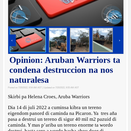
‹
›
Opinion: Aruban Warriors ta
condena destruccion na nos
naturalesa
Posted on 7/20/2022, 9:54 AM AST
| Updated on 7/20/2022, 9:55 AM AST
Skirbi pa Helena Croes, Aruba Warriors
Dia 14 di juli 2022 a cuminsa kibra un tereno
eigendom panord di caminda na Picaron. Ya tres aña
pasa a destrui un tereno di sigur 40 mil m2 pazuid di
caminda. Y mas p’ariba un tereno enorme ta wordo
destrui, hasta sero a wordo basha abou door di