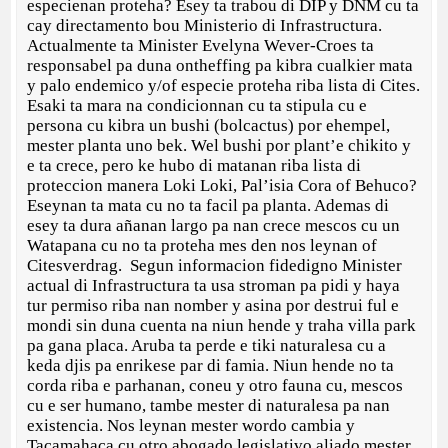
especienan proteha? Esey ta trabou di DIP y DNM cu ta
cay directamento bou Ministerio di Infrastructura.
Actualmente ta Minister Evelyna Wever-Croes ta
responsabel pa duna ontheffing pa kibra cualkier mata
y palo endemico y/of especie proteha riba lista di Cites.
Esaki ta mara na condicionnan cu ta stipula cu e
persona cu kibra un bushi (bolcactus) por ehempel,
mester planta uno bek. Wel bushi por plant’e chikito y
e ta crece, pero ke hubo di matanan riba lista di
proteccion manera Loki Loki, Pal’isia Cora of Behuco?
Eseynan ta mata cu no ta facil pa planta. Ademas di
esey ta dura añanan largo pa nan crece mescos cu un
Watapana cu no ta proteha mes den nos leynan of
Citesverdrag. Segun informacion fidedigno Minister
actual di Infrastructura ta usa stroman pa pidi y haya
tur permiso riba nan nomber y asina por destrui ful e
mondi sin duna cuenta na niun hende y traha villa park
pa gana placa. Aruba ta perde e tiki naturalesa cu a
keda djis pa enrikese par di famia. Niun hende no ta
corda riba e parhanan, coneu y otro fauna cu, mescos
cu e ser humano, tambe mester di naturalesa pa nan
existencia. Nos leynan mester wordo cambia y
Tacamahaca cu otro abogado legislativo aliado mester