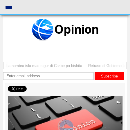
Opinion
ruba nombra isla mas sigur di Caribe pa bishita
Retraso di Gobierno ta pon
Subscribe