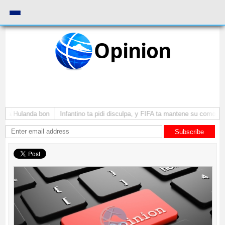
Opinion
ga Hulanda bon
Infantino ta pidi disculpa, y FIFA ta mantene su como pres
Subscribe