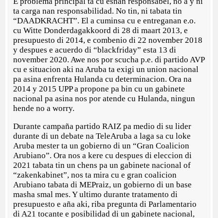
E problema principal ta cu esnan responsabel, no a y ni
ta carga nan responsabilidad. No tin, ni tabata tin
“DAADKRACHT”. El a cuminsa cu e entreganan e.o.
cu Witte Donderdagakkoord di 28 di maart 2013, e
presupuesto di 2014, e combenio di 22 november 2018
y despues e acuerdo di “blackfriday” esta 13 di
november 2020. Awe nos por scucha p.e. di partido AVP
cu e situacion aki na Aruba ta exigi un union nacional
pa asina enfrenta Hulanda cu determinacion. Ora na
2014 y 2015 UPP a propone pa bin cu un gabinete
nacional pa asina nos por atende cu Hulanda, ningun
hende no a worry.
Durante campaña partido RAIZ pa medio di su lider
durante di un debate na TeleAruba a laga sa cu loke
Aruba mester ta un gobierno di un “Gran Coalicion
Arubiano”. Ora nos a kere cu despues di eleccion di
2021 tabata tin un chens pa un gabinete nacional of
“zakenkabinet”, nos ta mira cu e gran coalicion
Arubiano tabata di MEPraiz, un gobierno di un base
masha smal mes. Y ultimo durante tratamento di
presupuesto e aña aki, riba pregunta di Parlamentario
di A21 tocante e posibilidad di un gabinete nacional,