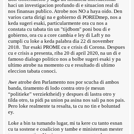
haci un investigacion profundo di e situacion real di
nos finansas publico. Atrobe nos NO a haya oido. Den
varios carta dirigi na e gobierno di POREDmep, nos a
keda sugeri esaki, particularmente ora cu nos a
constata cu tabata tin un "tijdbom" poni bou di e
gobierno, ora cu a core cambia e ley di Laft y no
cumpli cu loke a keda palabra dia 22 di november
2018. Tur esaki PROME cu e crisis di Corona. Despues
cu e crisis a presenta, riba 20 di april 2020, na un di e
famoso dialogo politico nos a bolbe sugeri esaki y pa
ultimo atrobe na momento cu e resultado di ultimo
eleccion tabata conoci.
Awe atrobe den Parlamento nos por scucha di ambos
banda, tiramento di lodo contra otro (e mesun
“politieke” verziektheid) y despues di lastra otro y
tilda otro, ta pidi pa union pa asina nos sali pa nos pais.
Pero loke realmente ta resalta, ta cu no tin e boluntad
ey.
Loke a bin ta tumando lugar, mi ta kere cu tanto esnan
cu ta sostene e coalicion y tambe e ministernan mester