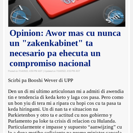
Opinion: Awor mas cu nunca
un "zakenkabinet" ta
necesario pa ehecuta un
compromiso nacional
Posted on 7/14/2022, 4:50 PM AST
| Updated on 7/14/2022, 4:53 PM AST
Scirbi pa Booshi Wever di UPP
Den un di mi ultimo articulonan mi a admiti di awendia
tin e tendencia di keda keto y laga cos pasa. Pero como
un bon yiu di tera mi a ripara cu hopi cos cu ta pasa ta
keda hiringami. Un di nan ta e situacion na
Parkietenbos y otro ta e actitud cu nos gobierno y
Parlamento pa loke ta crisis di relacion cu Hulanda.
Particularmente e impasse y supuesto “aanwijzing” cu
lo a duna motibo suficiente pa prome minister cancela