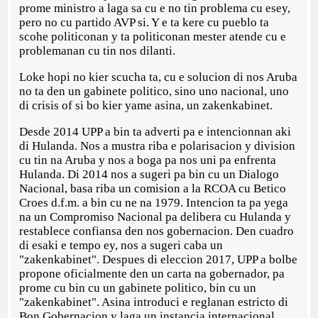
prome ministro a laga sa cu e no tin problema cu esey,
pero no cu partido AVP si. Y e ta kere cu pueblo ta
scohe politiconan y ta politiconan mester atende cu e
problemanan cu tin nos dilanti.
Loke hopi no kier scucha ta, cu e solucion di nos Aruba
no ta den un gabinete politico, sino uno nacional, uno
di crisis of si bo kier yame asina, un zakenkabinet.
Desde 2014 UPP a bin ta adverti pa e intencionnan aki
di Hulanda. Nos a mustra riba e polarisacion y division
cu tin na Aruba y nos a boga pa nos uni pa enfrenta
Hulanda. Di 2014 nos a sugeri pa bin cu un Dialogo
Nacional, basa riba un comision a la RCOA cu Betico
Croes d.f.m. a bin cu ne na 1979. Intencion ta pa yega
na un Compromiso Nacional pa delibera cu Hulanda y
restablece confiansa den nos gobernacion. Den cuadro
di esaki e tempo ey, nos a sugeri caba un
"zakenkabinet". Despues di eleccion 2017, UPP a bolbe
propone oficialmente den un carta na gobernador, pa
prome cu bin cu un gabinete politico, bin cu un
"zakenkabinet". Asina introduci e reglanan estricto di
Bon Gobernacion y laga un instancia internacional