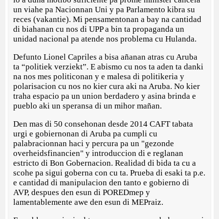
un viahe pa Nacionnan Uni y pa Parlamento kibra su
reces (vakantie). Mi pensamentonan a bay na cantidad
di biahanan cu nos di UPP a bin ta propaganda un
unidad nacional pa atende nos problema cu Hulanda.
Defunto Lionel Capriles a bisa añanan atras cu Aruba
ta “politiek verziekt”. E abismo cu nos ta aden ta danki
na nos mes politiconan y e malesa di politikeria y
polarisacion cu nos no kier cura aki na Aruba. No kier
traha espacio pa un union berdadero y asina brinda e
pueblo aki un speransa di un mihor mañan.
Den mas di 50 consehonan desde 2014 CAFT tabata
urgi e gobiernonan di Aruba pa cumpli cu
palabracionnan haci y percura pa un "gezonde
overheidsfinancien" y introduccion di e reglanan
estricto di Bon Gobernacion. Realidad di bida ta cu a
scohe pa sigui goberna con cu ta. Prueba di esaki ta p.e.
e cantidad di manipulacion den tanto e gobierno di
AVP, despues den esun di POREDmep y
lamentablemente awe den esun di MEPraiz.