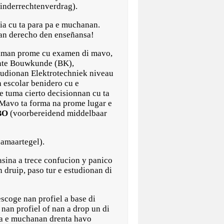
kinderrechtenverdrag).
ia cu ta para pa e muchanan.
nan derecho den enseñansa!
 siman prome cu examen di mavo,
tente Bouwkunde (BK),
udionan Elektrotechniek niveau
a escolar benidero cu e
 tuma cierto decisionnan cu ta
 Mavo ta forma na prome lugar e
BO
(voorbereidend middelbaar
namaartegel).
sina a trece confucion y panico
 druip, paso tur e estudionan di
escoge nan profiel a base di
nan profiel of nan a drop un di
 pa e muchanan drenta havo