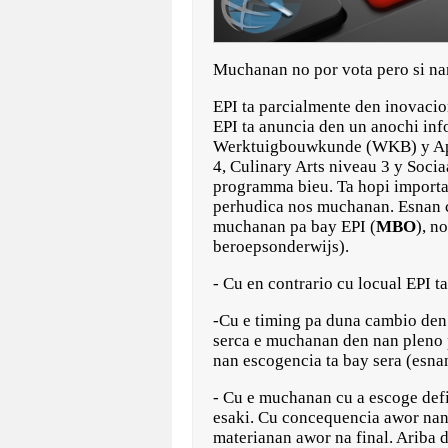
Muchanan no por vota pero si nan
EPI ta parcialmente den inovaci
EPI ta anuncia den un anochi inf
Werktuigbouwkunde (WKB) y Apot
4, Culinary Arts niveau 3 y Soci
programma bieu. Ta hopi importan
perhudica nos muchanan. Esnan c
muchanan pa bay EPI (
MBO
), n
beroepsonderwijs).
- Cu en contrario cu locual EPI t
-Cu e timing pa duna cambio den 
serca e muchanan den nan pleno p
nan escogencia ta bay sera (esna
- Cu e muchanan cu a escoge defin
esaki. Cu concequencia awor nan 
materianan awor na final. Ariba 