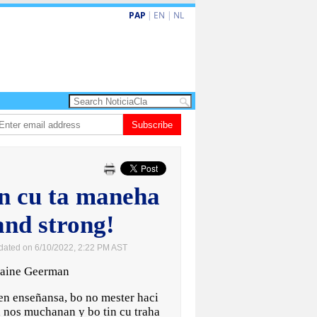
PAP
|
EN
|
NL
renta Sur Korea den duelo di pitcheo
Subscribe
Opinion: Articulo 38 no ta kita autono
n cu ta maneha
and strong!
dated on 6/10/2022, 2:22 PM AST
maine Geerman
en enseñansa, bo no mester haci
a nos muchanan y bo tin cu traha