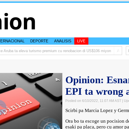
nion
TERNACIONAL
DEPORTE
ANALISIS
LIVE
uba ta eleva turismo premium cu renobacion di US$106 miyon
Aruba ta enf
Opinion: Esna
EPI ta wrong 
Posted on 6/10/2022, 11:07 AM AST
| Up
Scirbi pa Marcia Lopez y Ger
Ora bo ta escoge un pocision d
esaki pa placa, pero cu amor p