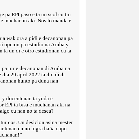
e pa EPI paso e ta un scol cu tin
a e muchanan aki. Nos lo manda e
 a wak ora a pidi e decanonan pa
i opcion pa estudio na Aruba y
 ta un di e otro estudionan cu ta
 pa tur e decanonan di Aruba na
ia 29 april 2022 ta dicidi di
ecanonan hunto pa duna nan
l y docentenan ta yuda e
or EPI ta bisa e muchanan aki na
 algo cu nan no ta desea?
tur cos. Un desicion asina mester
iantenan cu no logra haña cupo
muchanan!”