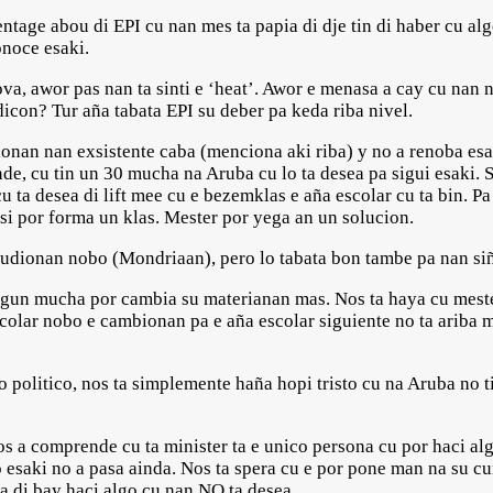
ntage abou di EPI cu nan mes ta papia di dje tin di haber cu alg
onoce esaki.
va, awor pas nan ta sinti e ‘heat’. Awor e menasa a cay cu nan 
 dicon? Tur aña tabata EPI su deber pa keda riba nivel.
dionan nan exsistente caba (menciona aki riba) y no a renoba esa
, cu tin un 30 mucha na Aruba cu lo ta desea pa sigui esaki. S
ta desea di lift mee cu e bezemklas e aña escolar cu ta bin. P
 si por forma un klas. Mester por yega an un solucion.
tudionan nobo (Mondriaan), pero lo tabata bon tambe pa nan siñ
ngun mucha por cambia su materianan mas. Nos ta haya cu mester 
scolar nobo e cambionan pa e aña escolar siguiente no ta ariba 
o politico, nos ta simplemente haña hopi tristo cu na Aruba no t
s a comprende cu ta minister ta e unico persona cu por haci al
ro esaki no a pasa ainda. Nos ta spera cu e por pone man na su 
ga di bay haci algo cu nan NO ta desea.