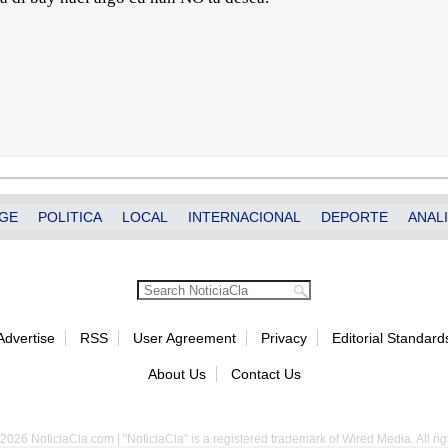
GE
POLITICA
LOCAL
INTERNACIONAL
DEPORTE
ANALI
Advertise
RSS
User Agreement
Privacy
Editorial Standard
About Us
Contact Us
2026 NoticiaCla.com | "NoticiaCla" is a registered trademark of Wired Media. All rig