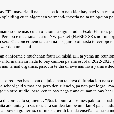
 EPI, mayoria di nan sa caba kiko nan kier bay haci y ta escog
o opleiding cu ta algemeen vormend/ theoria no ta un opcion p
nan escohe mas cu un opcion pa sigui studia. Esaki EPI mes por
n! Pero pa e muchanan cu un NW-pakket (Na/BIO-SK), no tin hop
a sera. Cu concequencia cu si nan segundo of hasta tercer opcion
awor den un bashi.
an a informa e muchanan fout! Ki mishi EPI ta yama un reunion
 informanan cu nada lo bay cambia pa aña escolar 2022-2023 y d
u nan ta mal organisa, pasobra te dia di awe nan no a yama e d
nos recurso hasta pan cu juice nan ta haya di fundacion na sco
a schoolgeld y mas cos pero den silencio, pa nan por logra! Aw
oge un otro studio, pero ken ta bay paga e aña cu nan ta bay haci
di conoce lo siguiente: “Nos ta puntra nos mes pakiko ta rush 
ña adelanta y kizas mester a sondea tambe un plan B pa e stud
 cai bow di gobierno, cu tin e deber di brinda enseñansa na su 