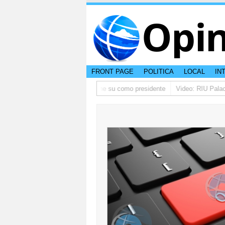
Opi
FRONT PAGE
POLITICA
LOCAL
IN
pidi disculpa, y FIFA ta mantene su como presidente
Video: RIU Palace Ar