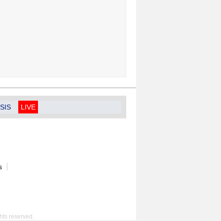
SIS
LIVE
s
hts reserved.