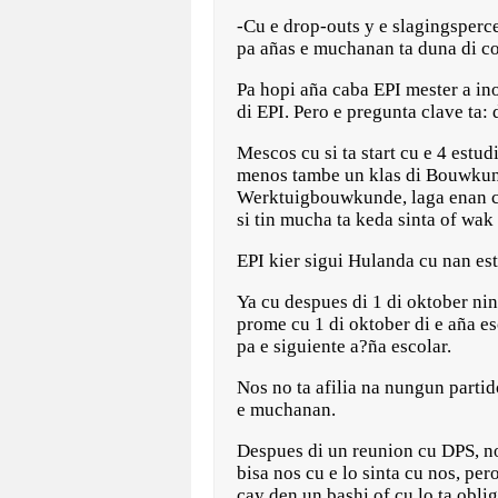
-Cu e drop-outs y e slagingsperce
pa añas e muchanan ta duna di c
Pa hopi aña caba EPI mester a ino
di EPI. Pero e pregunta clave ta:
Mescos cu si ta start cu e 4 estu
menos tambe un klas di Bouwkunde
Werktuigbouwkunde, laga enan cu 
si tin mucha ta keda sinta of wak
EPI kier sigui Hulanda cu nan es
Ya cu despues di 1 di oktober ni
prome cu 1 di oktober di e aña e
pa e siguiente a?ña escolar.
Nos no ta afilia na nungun partid
e muchanan.
Despues di un reunion cu DPS, no
bisa nos cu e lo sinta cu nos, pe
cay den un bashi of cu lo ta obli