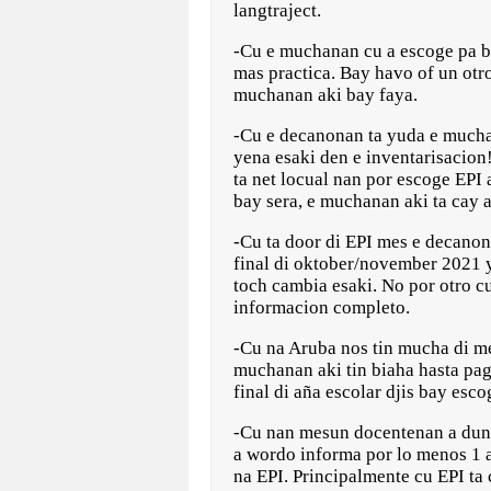
langtraject.
-Cu e muchanan cu a escoge pa bay
mas practica. Bay havo of un otr
muchanan aki bay faya.
-Cu e decanonan ta yuda e mucha
yena esaki den e inventarisacio
ta net locual nan por escoge EPI 
bay sera, e muchanan aki ta cay 
-Cu ta door di EPI mes e decanon
final di oktober/november 2021 y
toch cambia esaki. No por otro c
informacion completo.
-Cu na Aruba nos tin mucha di me
muchanan aki tin biaha hasta pag
final di aña escolar djis bay esc
-Cu nan mesun docentenan a duna 
a wordo informa por lo menos 1 a
na EPI. Principalmente cu EPI ta