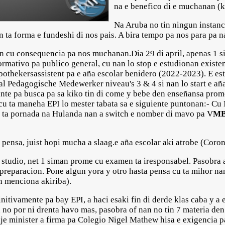
na e benefico di e muchanan (
Na Aruba no tin ningun instanc
 ta forma e fundeshi di nos pais. A bira tempo pa nos para pa 
on cu consequencia pa nos muchanan.Dia 29 di april, apenas 1
ormativo pa publico general, cu nan lo stop e estudionan exis
hekersassistent pa e aña escolar benidero (2022-2023). E est
aal Pedagogische Medewerker niveau's 3 & 4 si nan lo start e añ
te pa busca pa sa kiko tin di come y bebe den enseñansa prome
u ta maneha EPI lo mester tabata sa e siguiente puntonan:- Cu
o ta pornada na Hulanda nan a switch e nomber di mavo pa V
M
a pensa, juist hopi mucha a slaag.e aña escolar aki atrobe (Coro
studio, net 1 siman prome cu examen ta iresponsabel. Pasobra a
reparacion. Pone algun yora y otro hasta pensa cu ta mihor nan
n menciona akiriba).
itivamente pa bay EPI, a haci esaki fin di derde klas caba y a 
no por ni drenta havo mas, pasobra of nan no tin 7 materia den 
dje minister a firma pa Colegio Nigel Mathew hisa e exigencia