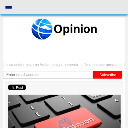
Opinion
n na sector priva na Aruba ta sigui aumenta
Tres homber arma a atraca p
Subscribe