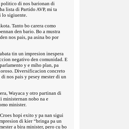
olitico di nos barionan di
 lista di Partido AVP, mi ta
 lo sigiuente.
akota. Tanto bo carera como
obennan den bario. Bo a mustra
den nos pais, pa asina bo por
abata tin un impresion inespera
eaccion negativo den comunidad. E
 parlamento y e miho plan, pa
oloroso. Diversificacion concreto
di nos pais y pesey mester di un
ra, Wayaca y otro partinan di
di ministernan nobo na e
omo minister.
 Croes hopi exito y pa nan sigui
impresion di kier “bringa pa un
ester a bira minister, pero cu bo