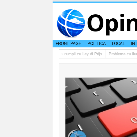
Opi
FRONT PAGE
POLITICA
LOCAL
IN
o lo multa supermercado cu no cumpli cu Ley di Prijs
Problema cu ilumina