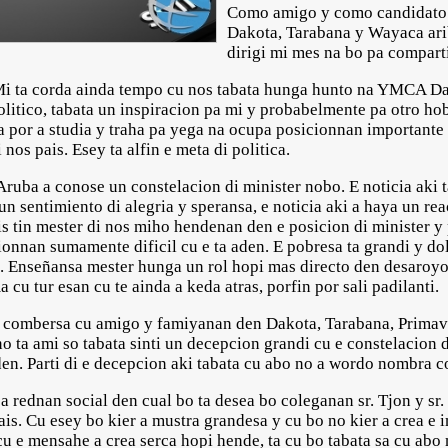
Como amigo y como candidato p
Dakota, Tarabana y Wayaca ariba
dirigi mi mes na bo pa comparti
 Mi ta corda ainda tempo cu nos tabata hunga hunto na YMCA D
olitico, tabata un inspiracion pa mi y probabelmente pa otro h
 por a studia y traha pa yega na ocupa posicionnan importante 
os pais. Esey ta alfin e meta di politica.
ruba a conose un constelacion di minister nobo. E noticia aki t
n sentimiento di alegria y speransa, e noticia aki a haya un r
is tin mester di nos miho hendenan den e posicion di minister y
cionnan sumamente dificil cu e ta aden. E pobresa ta grandi y d
. Enseñansa mester hunga un rol hopi mas directo den desaroyo 
cu tur esan cu te ainda a keda atras, porfin por sali padilanti.
a combersa cu amigo y famiyanan den Dakota, Tarabana, Primave
no ta ami so tabata sinti un decepcion grandi cu e constelacion 
den. Parti di e decepcion aki tabata cu abo no a wordo nombra c
 rednan social den cual bo ta desea bo coleganan sr. Tjon y sr.
ais. Cu esey bo kier a mustra grandesa y cu bo no kier a crea e 
u e mensahe a crea serca hopi hende, ta cu bo tabata sa cu abo m