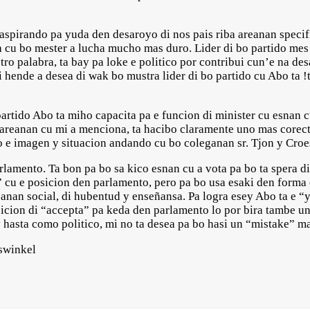
aspirando pa yuda den desaroyo di nos pais riba areanan specif
 cu bo mester a lucha mucho mas duro. Lider di bo partido mes a
tro palabra, ta bay pa loke e politico por contribui cun’e na des
hende a desea di wak bo mustra lider di bo partido cu Abo ta !t
partido Abo ta miho capacita pa e funcion di minister cu esna
 areanan cu mi a menciona, ta hacibo claramente uno mas corec
 e imagen y situacion andando cu bo coleganan sr. Tjon y Croe
lamento. Ta bon pa bo sa kico esnan cu a vota pa bo ta spera di
 cu e posicion den parlamento, pero pa bo usa esaki den forma
eanan social, di hubentud y enseñansa. Pa logra esey Abo ta e “
esicion di “accepta” pa keda den parlamento lo por bira tambe u
 hasta como politico, mi no ta desea pa bo hasi un “mistake” ma
swinkel