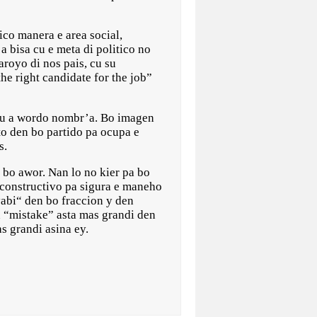
ico manera e area social,
 bisa cu e meta di politico no
aroyo di nos pais, cu su
he right candidate for the job”
n cu a wordo nombr’a. Bo imagen
to den bo partido pa ocupa e
s.
 bo awor. Nan lo no kier pa bo
 constructivo pa sigura e maneho
yabi“ den bo fraccion y den
n “mistake” asta mas grandi den
s grandi asina ey.