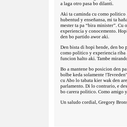
a laga otro pasa bo dilanti.
Aki ta caminda cu como politico 
hubentud y enseñansa, mi ta haña
mester ta pa “bira minister”. Cu o
experiencia y conocemento. Hopi 
den bo partido awor aki.
Den bista di hopi hende, den bo 
como politico y experiencia riba
funcion halto aki. Tambe mirando
Bo a mantene bo posicion den par
bolbe keda solamente !Tevreden”
cu Abo lo tabata kier wak den ar
parlamento. Di lo contrario, e d
bo carera politico. Como amigo y
Un saludo cordial, Gregory Bron