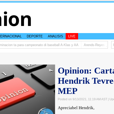
nion
TERNACIONAL
DEPORTE
ANALISIS
LIVE
cion ta para campeonato di baseball A-Klas y AA
Arends-Reyes (AVP): Re
Opinion: Carta
Hendrik Tevre
MEP
Posted on 9/13/2021, 11:19 AM AST
| Up
Apreciabel Hendrik,