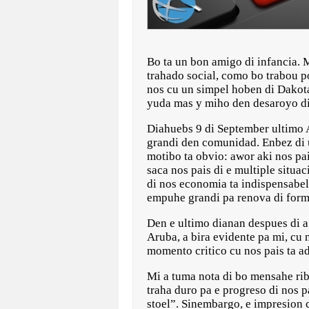
Bo ta un bon amigo di infancia.
trahado social, como bo trabou p
nos cu un simpel hoben di Dakota
yuda mas y miho den desaroyo di n
Diahuebs 9 di September ultimo A
grandi den comunidad. Enbez di u
motibo ta obvio: awor aki nos pa
saca nos pais di e multiple situa
di nos economia ta indispensabel
empuhe grandi pa renova di forma 
Den e ultimo dianan despues di 
Aruba, a bira evidente pa mi, cu 
momento critico cu nos pais ta a
Mi a tuma nota di bo mensahe riba
traha duro pa e progreso di nos p
stoel”. Sinembargo, e impresion c