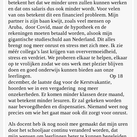
betekent het dat we minder uren zullen kunnen werken
en dat ons salaris dus ook minder wordt. Voor velen
van ons betekent dit een financieel probleem. Mijn
partner is zijn baan kwijt, zoals veel mensen op
Aruba, door Covid, maar de hypotheek en de
rekeningen moeten betaald worden, alsook mijn
gigantische studieschuld aan Nederland. Dit alles
brengt nog meer onrust en stress met zich mee. Ik zie
méér collega’s last krijgen van oververmoeidheid,
stress en verdriet. We proberen elkaar te helpen, elkaar
op te vrolijken zodat we ons werk met plezier blijven
doen en goed onderwijs kunnen bieden aan onze
leerlingen. Op 18
december, de laatste dag voor de Kerstvakantie,
hoorden we in een vergadering nog meer
onzekerheden. Er komen minder klassen deze maand,
wat betekent minder lesuren. Er zal gekeken worden
naar bevoegdheden en dispensaties. Niemand weet nog
precies om wie het gaat maar ook dit zorgt voor onrust.
Als docent heb ik nog nooit mee gemaakt dat mijn uren
door het schooljaar continu veranderd worden, dat
mijn wensen om leerlingen beter te kunnen begeleiden