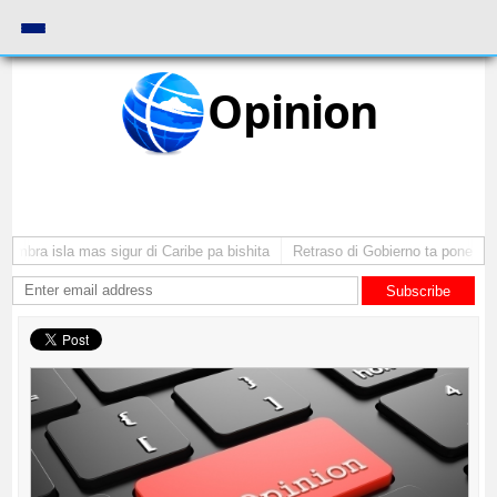
Opinion
ra isla mas sigur di Caribe pa bishita
Retraso di Gobierno ta pone inversi
Subscribe