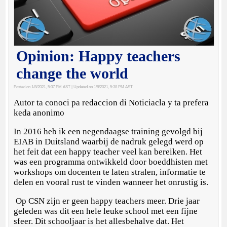
Opinion: Happy teachers
change the world
Posted on 1/8/2021, 5:37 PM AST
| Updated on 1/8/2021, 5:38 PM AST
Autor ta conoci pa redaccion di Noticiacla y ta prefera
keda anonimo
In 2016 heb ik een negendaagse training gevolgd bij
EIAB in Duitsland waarbij de nadruk gelegd werd op
het feit dat een happy teacher veel kan bereiken. Het
was een programma ontwikkeld door boeddhisten met
workshops om docenten te laten stralen, informatie te
delen en vooral rust te vinden wanneer het onrustig is.
Op CSN zijn er geen happy teachers meer. Drie jaar
geleden was dit een hele leuke school met een fijne
sfeer. Dit schooljaar is het allesbehalve dat. Het