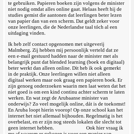
te gebruiken. Papieren boeken zijn volgens de minister
niet nodig omdat alles online gaat. Helaas heeft hij de
studies gemist die aantonen dat leerlingen beter lezen
van papier dan van een scherm. Dat geldt zeker voor
onze leerlingen, die de Nederlandse taal tóch al een
uitdaging vinden.
Ik heb zelf contact opgenomen met uitgeverij
Malmberg. Zij hebben mij persoonlijk verteld dat ze
een e-mail gestuurd hadden naar de minister met als
belangrijk punt dat blended learning (boek en digitaal)
beter werkt dan alleen online. Dit heb ik ook gemerkt
in de praktijk. Onze leerlingen willen niet alleen
digitaal werken maar ook graag een papieren boek. Er
zijn genoeg onderzoeken waarin men laat weten dat het
niet goed is om een kind continu achter scherm te laten
werken. En wat zegt de Arubaanse minister van
onderwijs? Zo veel mogelijk online, dát is de toekomst!
En Aruba loopt hierin voorop! Op onze school kan het
internet het niet allemaal bijhouden. Regelmatig is het
overbelast, en er zijn nog steeds lokalen die slecht tot
geen internet hebben. Ook hier vraag ik
me af waarom er gekozen is voor een manier van