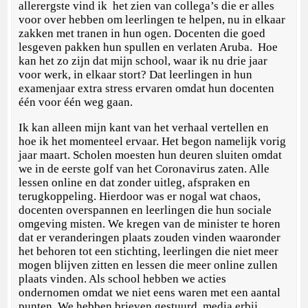
allerergste vind ik het zien van collega’s die er alles
voor over hebben om leerlingen te helpen, nu in elkaar
zakken met tranen in hun ogen. Docenten die goed
lesgeven pakken hun spullen en verlaten Aruba. Hoe
kan het zo zijn dat mijn school, waar ik nu drie jaar
voor werk, in elkaar stort? Dat leerlingen in hun
examenjaar extra stress ervaren omdat hun docenten
één voor één weg gaan.
Ik kan alleen mijn kant van het verhaal vertellen en
hoe ik het momenteel ervaar. Het begon namelijk vorig
jaar maart. Scholen moesten hun deuren sluiten omdat
we in de eerste golf van het Coronavirus zaten. Alle
lessen online en dat zonder uitleg, afspraken en
terugkoppeling. Hierdoor was er nogal wat chaos,
docenten overspannen en leerlingen die hun sociale
omgeving misten. We kregen van de minister te horen
dat er veranderingen plaats zouden vinden waaronder
het behoren tot een stichting, leerlingen die niet meer
mogen blijven zitten en lessen die meer online zullen
plaats vinden. Als school hebben we acties
ondernomen omdat we niet eens waren met een aantal
punten. We hebben brieven gestuurd, media erbij