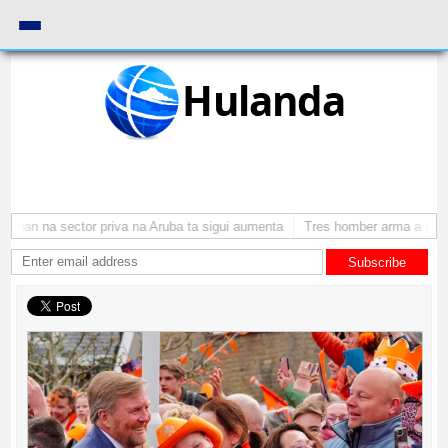
Hulanda
onan na sector priva na Aruba ta sigui aumenta
Tres homber arma a atrac
Subscribe