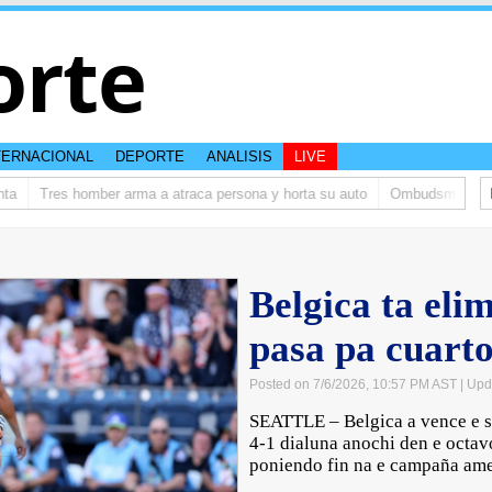
orte
TERNACIONAL
DEPORTE
ANALISIS
LIVE
Tres homber arma a atraca persona y horta su auto
Ombudsman ta bish
Belgica ta eli
pasa pa cuarto
Posted on 7/6/2026, 10:57 PM AST
| Upd
SEATTLE – Belgica a vence e s
4-1 dialuna anochi den e octav
poniendo fin na e campaña ame