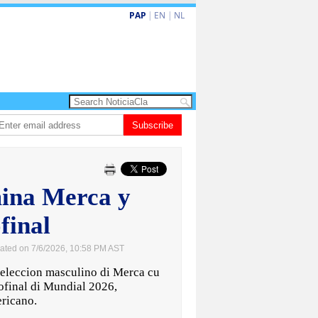
PAP
|
EN
|
NL
ita barionan pa atende kehonan di ciudadano
Subscribe
Gobierno ta amplia ayudo f
mina Merca y
final
ated on 7/6/2026, 10:58 PM AST
eleccion masculino di Merca cu
ofinal di Mundial 2026,
ricano.