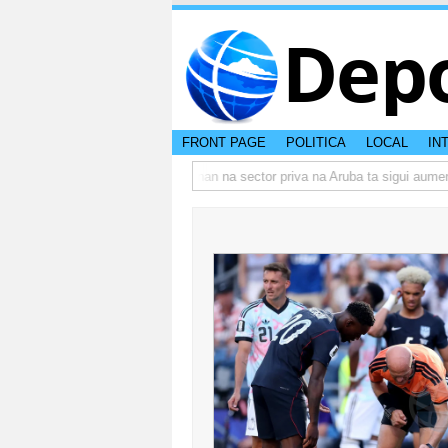
Dep
FRONT PAGE
POLITICA
LOCAL
IN
o actual di Aruba?
Prestamonan na sector priva na Aruba ta sigui aumenta