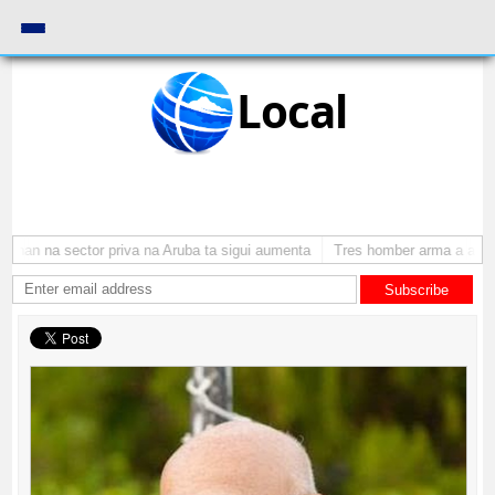
Local
nan na sector priva na Aruba ta sigui aumenta
Tres homber arma a atraca
Subscribe