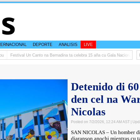
is
TERNACIONAL
DEPORTE
ANALISIS
LIVE
Festival Un Canto na Bernadina ta celebra 15 aña cu Gala Nacional
𝗜
Detenido di 60
den cel na War
Nicolas
Posted on 7/2/2026, 12:24 AM AST
| Upd
SAN NICOLAS – Un homber di 6
diaranson anochi mientras cu t