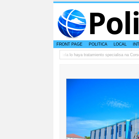
Pol
FRONT PAGE
POLITICA
LOCAL
IN
025
DVG: Adictonan bou curatela lo haya tratamiento specialisa na Corsou