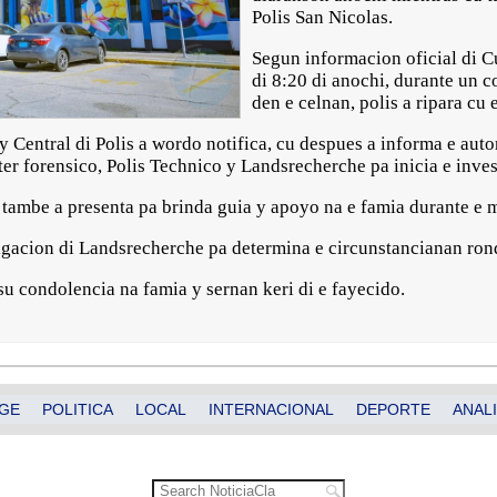
Polis San Nicolas.
Segun informacion oficial di C
di 8:20 di anochi, durante un c
den e celnan, polis a ripara cu 
y Central di Polis a wordo notifica, cu despues a informa e aut
kter forensico, Polis Technico y Landsrecherche pa inicia e inve
tambe a presenta pa brinda guia y apoyo na e famia durante e m
igacion di Landsrecherche pa determina e circunstancianan ron
su condolencia na famia y sernan keri di e fayecido.
GE
POLITICA
LOCAL
INTERNACIONAL
DEPORTE
ANALI