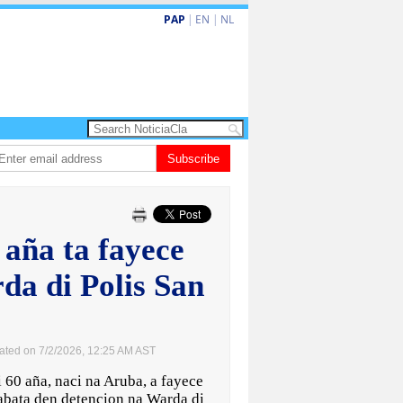
PAP
|
EN
|
NL
 𝗠𝗘𝗠𝗢𝗥𝗜𝗔𝗠: 𝐇𝐈𝐆𝐈𝐍𝐈𝐎 𝐀𝐋𝐄𝐉𝐀𝐍𝐃𝐑𝐎 “𝐏𝐀𝐓𝐀𝐍” 𝐅𝐀𝐑𝐑𝐎
Subscribe
Baby recien na
 aña ta fayece
da di Polis San
ated on 7/2/2026, 12:25 AM AST
0 aña, naci na Aruba, a fayece
abata den detencion na Warda di