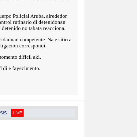
uerpo Policial Aruba, alrededor
ontrol rutinario di detenidonan
e detenido no tabata reacciona.
oridadnan competente. Na e sitio a
stigacion correspondi.
omento dificil aki.
d di e fayecimento.
SIS
LIVE