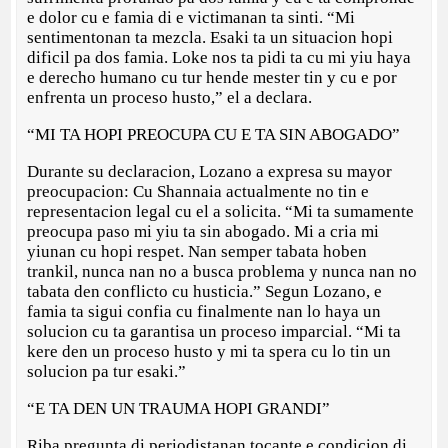
e dolor cu e famia di e victimanan ta sinti. “Mi
sentimentonan ta mezcla. Esaki ta un situacion hopi
dificil pa dos famia. Loke nos ta pidi ta cu mi yiu haya
e derecho humano cu tur hende mester tin y cu e por
enfrenta un proceso husto,” el a declara.
“MI TA HOPI PREOCUPA CU E TA SIN ABOGADO”
Durante su declaracion, Lozano a expresa su mayor
preocupacion: Cu Shannaia actualmente no tin e
representacion legal cu el a solicita. “Mi ta sumamente
preocupa paso mi yiu ta sin abogado. Mi a cria mi
yiunan cu hopi respet. Nan semper tabata hoben
trankil, nunca nan no a busca problema y nunca nan no
tabata den conflicto cu husticia.” Segun Lozano, e
famia ta sigui confia cu finalmente nan lo haya un
solucion cu ta garantisa un proceso imparcial. “Mi ta
kere den un proceso husto y mi ta spera cu lo tin un
solucion pa tur esaki.”
“E TA DEN UN TRAUMA HOPI GRANDI”
Riba pregunta di periodistanan tocante e condicion di