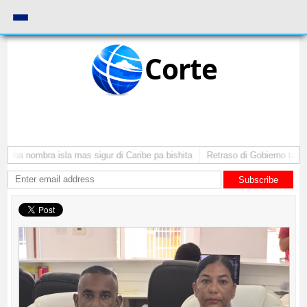
Corte
uba nombra isla mas sigur di Caribe pa bishita
Retraso di Gobierno ta pone
Subscribe