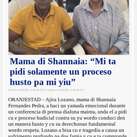
Mama di Shannaia: “Mi ta
pidi solamente un proceso
husto pa mi yiu”
Posted on 6/29/2026, 11:58 AM AST
| Updated on 6/29/2026, 11:59 AM AST
ORANJESTAD – Ajira Lozano, mama di Shannaia
Fernandes Pedra, a haci un yamada emocional durante
un conferencia di prensa dialuna mainta, unda el a pidi
cu e proceso hudicial contra su yu wordo conduci den
un manera husto y cu su derechonan fundamental
wordo respeta. Lozano a bisa cu e tragedia a causa un
sufrimentu profundo pa dos famia y cu e ta compronde