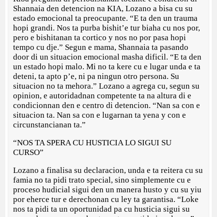
Shannaia den detencion na KIA, Lozano a bisa cu su
estado emocional ta preocupante. “E ta den un trauma
hopi grandi. Nos ta purba bishit’e tur biaha cu nos por,
pero e bishitanan ta cortico y nos no por pasa hopi
tempo cu dje.” Segun e mama, Shannaia ta pasando
door di un situacion emocional masha dificil. “E ta den
un estado hopi malo. Mi no ta kere cu e lugar unda e ta
deteni, ta apto p’e, ni pa ningun otro persona. Su
situacion no ta mehora.” Lozano a agrega cu, segun su
opinion, e autoridadnan competente ta na altura di e
condicionnan den e centro di detencion. “Nan sa con e
situacion ta. Nan sa con e lugarnan ta yena y con e
circunstancianan ta.”
“NOS TA SPERA CU HUSTICIA LO SIGUI SU
CURSO”
Lozano a finalisa su declaracion, unda e ta reitera cu su
famia no ta pidi trato special, sino simplemente cu e
proceso hudicial sigui den un manera husto y cu su yiu
por eherce tur e derechonan cu ley ta garantisa. “Loke
nos ta pidi ta un oportunidad pa cu husticia sigui su