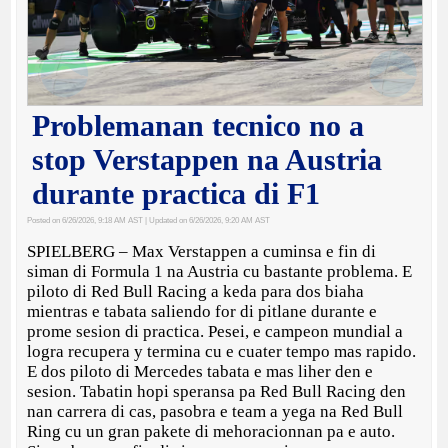
Problemanan tecnico no a
stop Verstappen na Austria
durante practica di F1
Posted on 6/26/2026, 9:18 AM AST
| Updated on 6/26/2026, 9:20 AM AST
SPIELBERG – Max Verstappen a cuminsa e fin di
siman di Formula 1 na Austria cu bastante problema. E
piloto di Red Bull Racing a keda para dos biaha
mientras e tabata saliendo for di pitlane durante e
prome sesion di practica. Pesei, e campeon mundial a
logra recupera y termina cu e cuater tempo mas rapido.
E dos piloto di Mercedes tabata e mas liher den e
sesion. Tabatin hopi speransa pa Red Bull Racing den
nan carrera di cas, pasobra e team a yega na Red Bull
Ring cu un gran pakete di mehoracionnan pa e auto.