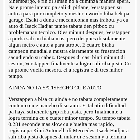
Sinembargo, e fin di siman no a cuminza manera spera.
Na e prome intento pa sali di pitlane, Verstappen su
auto a para por completo y mester a wordo hiba bek pa
garage. Esaki a duna e mecaniconan mas trabou, ya cu
auto di Isack Hadjar tambe tabata den pitbox cu
problemanan tecnico. Dies minuut despues, Verstappen
a purba sali un biaha mas, pero despues di solamente
algun metro e auto a para atrobe. E cuatro biaha
campeon mundial a mustra claramente su frustracion
sacudiendo su cabez. Despues di casi binti minuut di
sesion, Verstappen finalmente a logra sali riba pista. Cu
su prome vuelta mesora, el a registra e di tres mihor
tempo.
AINDA NO TA SATISFECHO CU E AUTO
Verstappen a bisa cu ainda e no tabata completamente
contento cu e maneho di su auto. E tabatin dificultad
pa haya suficiente grip riba pista, pero finalmente a
logra termina cu e cuater mihor tempo. Su tempo tabata
0.281 seconde mas slow cu e buelta mas rapido,
registra pa Kimi Antonelli di Mercedes. Isack Hadjar a
sali riba pista despues di mitar di e sesion y a termina