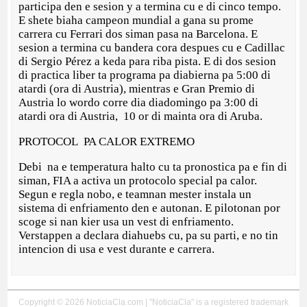
participa den e sesion y a termina cu e di cinco tempo.
E shete biaha campeon mundial a gana su prome
carrera cu Ferrari dos siman pasa na Barcelona. E
sesion a termina cu bandera cora despues cu e Cadillac
di Sergio Pérez a keda para riba pista. E di dos sesion
di practica liber ta programa pa diabierna pa 5:00 di
atardi (ora di Austria), mientras e Gran Premio di
Austria lo wordo corre dia diadomingo pa 3:00 di
atardi ora di Austria, 10 or di mainta ora di Aruba.
PROTOCOL PA CALOR EXTREMO
Debi na e temperatura halto cu ta pronostica pa e fin di
siman, FIA a activa un protocolo special pa calor.
Segun e regla nobo, e teamnan mester instala un
sistema di enfriamento den e autonan. E pilotonan por
scoge si nan kier usa un vest di enfriamento.
Verstappen a declara diahuebs cu, pa su parti, e no tin
intencion di usa e vest durante e carrera.
Copyright © 2026 NoticiaCla.com | "NoticiaCla" is a registered trademark