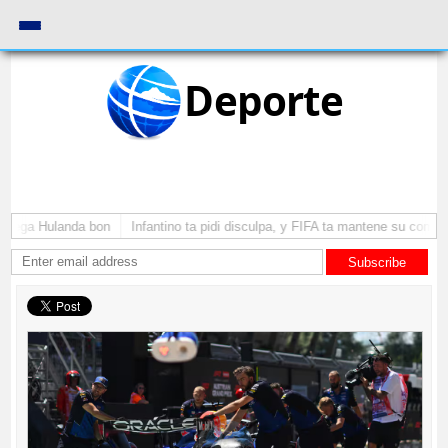
Deporte
 yega Hulanda bon
Infantino ta pidi disculpa, y FIFA ta mantene su como pr
Subscribe