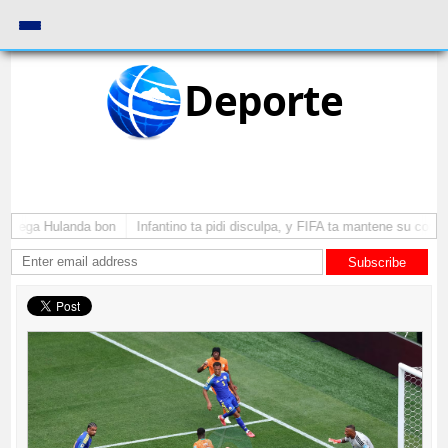
Deporte
a yega Hulanda bon
Infantino ta pidi disculpa, y FIFA ta mantene su como p
Subscribe