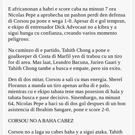
E africanonan a habri e score caba na minuut 7 ora
Nicolas Pepe a aprobecha un pashon perdi den defensa
di Corsou pa pone e wega 1-0. Apesar di e gol tempran,
e ekipo di entrenador Dick Advocaat no a kibra y a
sigui hunga cu confianza, creando varios momento
peligroso.
Na cuminzo di e partido, Tahith Chong a pone e
goalkeeper di Costa di Marfil yen di trabou cu un tiro
for di area. Mas laat, Leandro Bacuna, Jurien Gaari y
Tahith Chong tambe a busca e empate, pero sin exito.
Den di dos mitar, Corsou a sali cu mas energia. Sherel
Floranus a manda un tiro apenas ariba di e palo,
mientras cu e ekipo tabata tene mas posesion di bala y
tabata busca e pase decisivo. Sinembargo, na minuut
64, Nicolas Pepe a haci su di dos gol despues di un bon
asistencia di Ibrahim Sangare, pone e score 2-0.
CORSOU NO A BAHA CABEZ
Corsou no a laga su cabes baha y a sigui ataka. Tahith