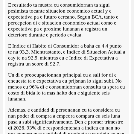
E resultado ta mustra cu consumidornan ta sigui
pesimista tocante situacion economico actual y e
expectativa pa e futuro cercano. Segun BCA, tanto e
percepcion di e situacion economico actual como e
expectativa pa e proximo lunanan a registra un
deterioro durante e periodo evalua.
E Indice di Habito di Consumidor a baha cu 4,4 punto
te na 93,3. Mientrastanto, e Indice di Situacion Actual a
cay te na 92,5, mientras cu e Indice di Expectativa a
registra un score di 92,7.
Un di e preocupacionnan principal cu a sali for di e
encuesta ta e expectativa cu prijsnan lo sigui subi. No
menos cu 96% di e consumidornan consulta ta spera cu
costo di bida lo ta mas halto den e siguiente seis
lunanan.
Ademas, e cantidad di personanan cu ta considera cu
nan poder di compra a empeora compara cu seis luna
pasa a subi significativamente. Den e promer trimestre
di 2026, 93% di e respondentenan a indica cu nan no
por cumpra mes cantidad di producto y servicio cu nan