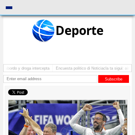
Deporte
 abordo y droga intercepta
Encuesta politico di Noticiacla ta sigui: ainda 
Subscribe