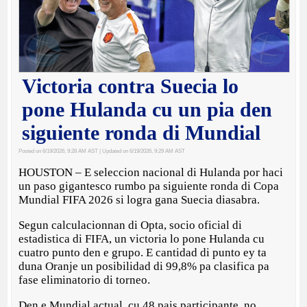
Victoria contra Suecia lo
pone Hulanda cu un pia den
siguiente ronda di Mundial
Posted on 6/19/2026, 9:28 AM AST
| Updated on 6/19/2026, 9:29 AM AST
HOUSTON – E seleccion nacional di Hulanda por haci
un paso gigantesco rumbo pa siguiente ronda di Copa
Mundial FIFA 2026 si logra gana Suecia diasabra.
Segun calculacionnan di Opta, socio oficial di
estadistica di FIFA, un victoria lo pone Hulanda cu
cuatro punto den e grupo. E cantidad di punto ey ta
duna Oranje un posibilidad di 99,8% pa clasifica pa
fase eliminatorio di torneo.
Den e Mundial actual, cu 48 pais participante, no