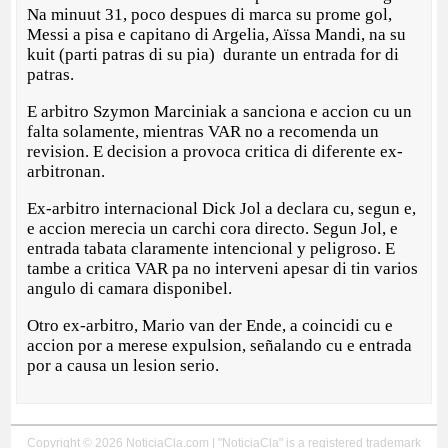
Na minuut 31, poco despues di marca su prome gol,
Messi a pisa e capitano di Argelia, Aïssa Mandi, na su
kuit (parti patras di su pia) durante un entrada for di
patras.
E arbitro Szymon Marciniak a sanciona e accion cu un
falta solamente, mientras VAR no a recomenda un
revision. E decision a provoca critica di diferente ex-
arbitronan.
Ex-arbitro internacional Dick Jol a declara cu, segun e,
e accion merecia un carchi cora directo. Segun Jol, e
entrada tabata claramente intencional y peligroso. E
tambe a critica VAR pa no interveni apesar di tin varios
angulo di camara disponibel.
Otro ex-arbitro, Mario van der Ende, a coincidi cu e
accion por a merese expulsion, señalando cu e entrada
por a causa un lesion serio.
Copyright © 2026 NoticiaCla.com | "NoticiaCla" is a registered trademark