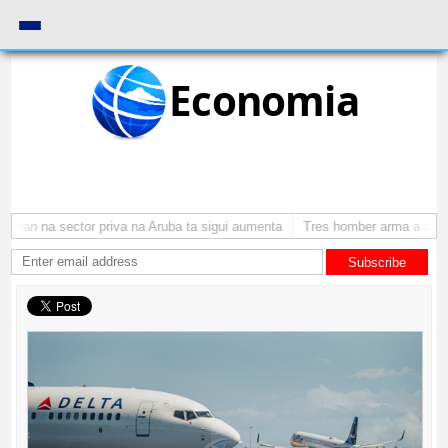
Economia
nan na sector priva na Aruba ta sigui aumenta
Tres homber arma a atraca
Subscribe