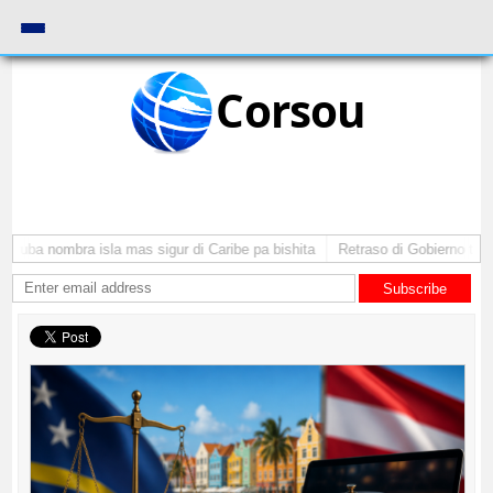
Corsou
Aruba nombra isla mas sigur di Caribe pa bishita
Retraso di Gobierno ta po
Subscribe