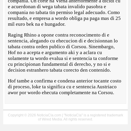
compania. Un corte na Viena anteriormente a dicidi cu
e acuerdonan di wega tabata invalido pasobra e
compania no tabata tin permiso legal adecuado. Como
resultado, e empresa a wordo obliga pa paga mas di 25
mil euro bek na e hungador.
Raging Rhino a opone contra reconocimento di e
sentencia, alegando cu ehecucion di e decisionnan lo
tabata contra orden publico di Corsou. Sinembargo,
Hof no a acepta e argumento aki y a aclara cu
solamente ta wordo evalua si e sentencia ta conforme
cu principionan fundamental di derecho, y no si e
decision estranhero tabata corecto den contenido.
Hof tambe a confirma e condena anterior tocante costo
di proceso, loke ta significa cu e sentencia Austriaco
awor por wordo ehecuta completamente na Corsou.
Copyright © 2026 NoticiaCla.com | "NoticiaCla" is a registered trademark
of Wired Media. All rights reserved.